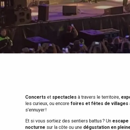
Tout l'agenda
Lieux branchés
Séjours en bord de
mer
Eté
Meilleurs brunch
Séjours en train
Quand il pleut
Restaurants avec vue
Séjours à vélo
Avec les enfants
Entre amis
Concerts
et
spectacles
à travers le territoire,
exp
les curieux, ou encore
foires et fêtes de villages
s’ennuyer !
Et si vous sortiez des sentiers battus ? Un
escape 
nocturne
sur la côte ou une
dégustation en plein