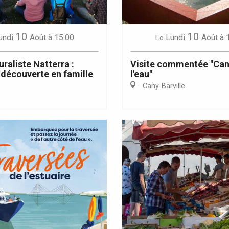
10
10
undi
Août
à 15:00
Lundi
Août
à 
Le
uraliste Natterra :
Visite commentée "Cany
découverte en famille
l'eau"
Cany-Barville