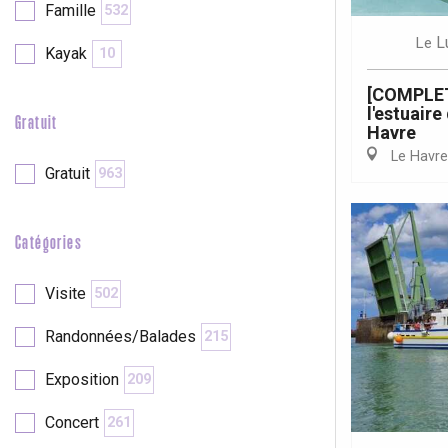
Famille
532
L
Le
Kayak
10
re
éjour
[COMPLET
l'estuaire
Gratuit
Havre
Le Havre
Gratuit
963
Catégories
Visite
502
Randonnées/Balades
215
Exposition
209
Concert
261