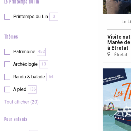
Le Printemps du lin
Printemps du Lin
3
L
Le
Visite nat
Thèmes
Marée de 
à Etretat
Patrimoine
452
Étretat
Archéologie
13
Rando & balade
54
A pied
136
Tout afficher (20)
Pour enfants