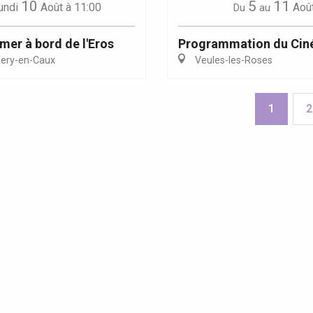
10
5
11
undi
Août
à 11:00
Aoû
Du
au
 mer à bord de l'Eros
Programmation du Cin
lery-en-Caux
Veules-les-Roses
1
2