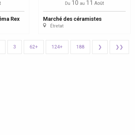
10
11
t
Août
Du
au
éma Rex
Marché des céramistes
Étretat
3
62+
124+
188
❯
❯❯