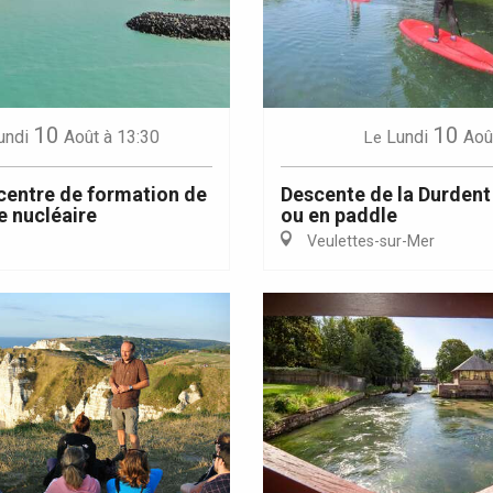
10
10
undi
Août
à 13:30
Lundi
Aoû
Le
Eaux
 centre de formation de
Descente de la Durdent
e nucléaire
ou en paddle
Veulettes-sur-Mer