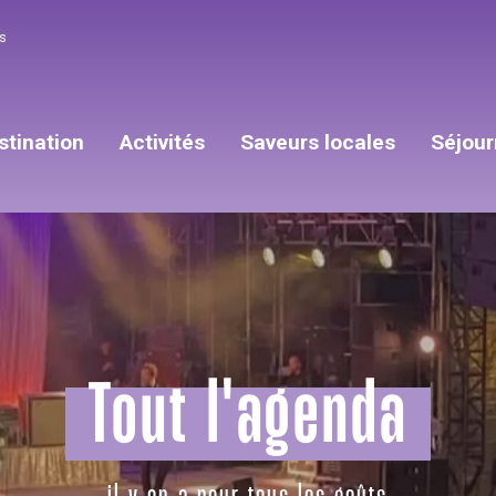
s
stination
Activités
Saveurs locales
Séjour
Tout l'agenda