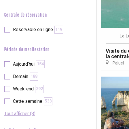
e
Neufchâtel-en-Bray
Doudeville
Centrale de réservation
Val-de-Scie
Réservable en ligne
119
etot
L
Le
Forges-les-
Clères
Période de manifestation
Visite du
Buchy
en-Seine
la central
Duclair
Paluel
Aujourd'hui
154
Rouen
Demain
188
Week-end
292
Cette semaine
533
Paris 1h30
Tout afficher (8)