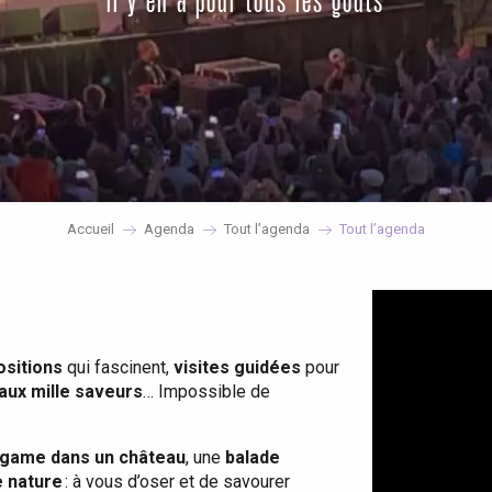
il y en a pour tous les goûts
Accueil
Agenda
Tout l’agenda
Tout l’agenda
ositions
qui fascinent,
visites guidées
pour
 aux mille saveurs
… Impossible de
game dans un château
, une
balade
e nature
: à vous d’oser et de savourer