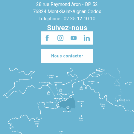
28 rue Raymond Aron - BP 52
76824 Mont-Saint-Aignan Cedex
Téléphone : 02 35 12 10 10
Suivez-nous
Nous contacter
Londres
3h30
Bruxelles
Portsmouth
Newhaven
Bonn
3h
5h
Lille
2h30
Le Tréport
Dieppe
Luxembourg
Beauvais
4h
Le Havre
1h
Reims
2h45
Rouen
Paris
1h30
Rennes
2h30
Tours
3h