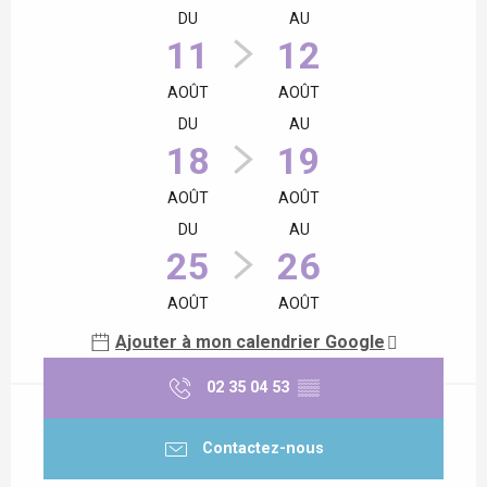
DU
AU
11
12
AOÛT
AOÛT
DU
AU
18
19
AOÛT
AOÛT
DU
AU
25
26
AOÛT
AOÛT
Ajouter à mon calendrier Google
02 35 04 53
▒▒
Contactez-nous