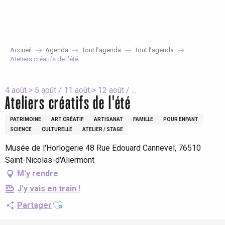
Aller
au
contenu
principal
Accueil
Agenda
Tout l’agenda
Tout l’agenda
Ateliers créatifs de l'été
4 août > 5 août / 11 août > 12 août / ...
Ateliers créatifs de l'été
PATRIMOINE
ART CRÉATIF
ARTISANAT
FAMILLE
POUR ENFANT
SCIENCE
CULTURELLE
ATELIER / STAGE
Musée de l'Horlogerie 48 Rue Edouard Cannevel, 76510
Saint-Nicolas-d'Aliermont
M'y rendre
J'y vais en train !
Ajouter aux favoris
Partager