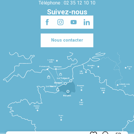
Téléphone : 02 35 12 10 10
Suivez-nous
Nous contacter
Londres
3h30
Bruxelles
Portsmouth
Newhaven
Bonn
3h
5h
Lille
2h30
Le Tréport
Dieppe
Luxembourg
Beauvais
4h
Le Havre
1h
Reims
2h45
Rouen
Paris
1h30
Rennes
2h30
Tours
3h