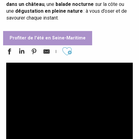
dans un château
, une
balade nocturne
sur la côte ou
une
dégustation en pleine nature
: à vous d’oser et de
savourer chaque instant.
Profiter de l'été en Seine-Maritime
Ajouter aux favoris