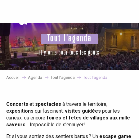
Aller
au
contenu
principal
Tout l'agenda
il y en a pour tous les goûts
Accueil
Agenda
Tout l’agenda
Tout l’agenda
Concerts
et
spectacles
à travers le territoire,
expositions
qui fascinent,
visites guidées
pour les
curieux, ou encore
foires et fêtes de villages aux mille
saveurs
… Impossible de s’ennuyer !
Et si vous sortiez des sentiers battus ? Un
escape game