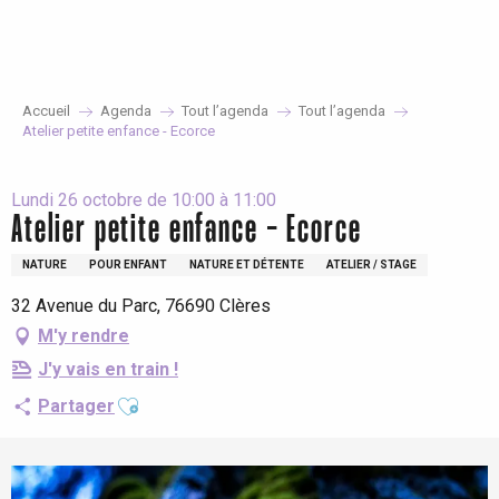
Aller
au
contenu
principal
Accueil
Agenda
Tout l’agenda
Tout l’agenda
Atelier petite enfance - Ecorce
Lundi 26 octobre de 10:00 à 11:00
Atelier petite enfance - Ecorce
NATURE
POUR ENFANT
NATURE ET DÉTENTE
ATELIER / STAGE
32 Avenue du Parc, 76690 Clères
M'y rendre
J'y vais en train !
Ajouter aux favoris
Partager