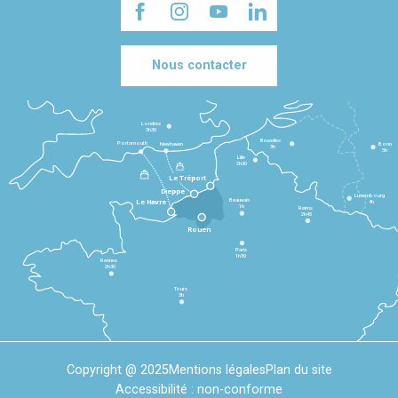
Nous contacter
Londres
3h30
Bruxelles
Portsmouth
Newhaven
Bonn
3h
5h
Lille
2h30
Le Tréport
Dieppe
Luxembourg
Beauvais
4h
Le Havre
1h
Reims
2h45
Rouen
Paris
1h30
Rennes
2h30
Tours
3h
Copyright @ 2025
Mentions légales
Plan du site
Accessibilité : non-conforme