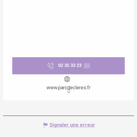
02 35 33 23
▒▒
www.parcdecleres.fr
Signaler une erreur