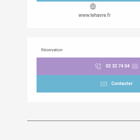
www.lehavre.fr
Réservation
02 32 74 04
▒▒
Contacter