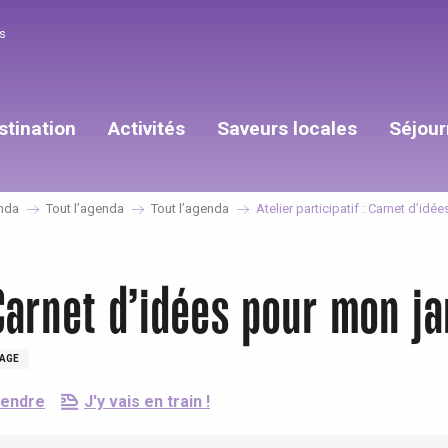
s
stination
Activités
Saveurs locales
Séjour
nda
Tout l’agenda
Tout l’agenda
Atelier participatif : Carnet d’idé
: Carnet d’idées pour mon ja
TAGE
rendre
J'y vais en train !