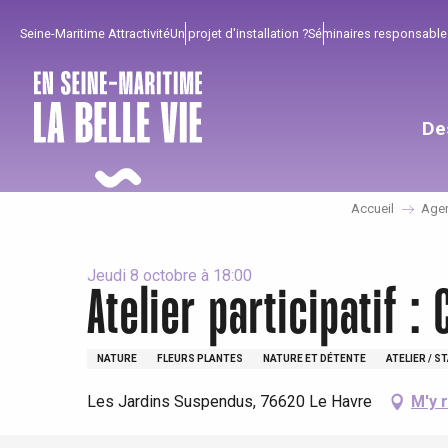
Aller
Seine-Maritime Attractivité
Un projet d'installation ?
Séminaires responsable
au
contenu
principal
De
Accueil
Age
Jeudi 8 octobre à 18:00
Atelier participatif 
NATURE
FLEURS PLANTES
NATURE ET DÉTENTE
ATELIER / S
Pour profiter
Incontournables
Bien de chez nous !
Les Jardins Suspendus, 76620 Le Havre
M'y 
Tout l'agenda
Lieux branchés
Séjours en bord de
mer