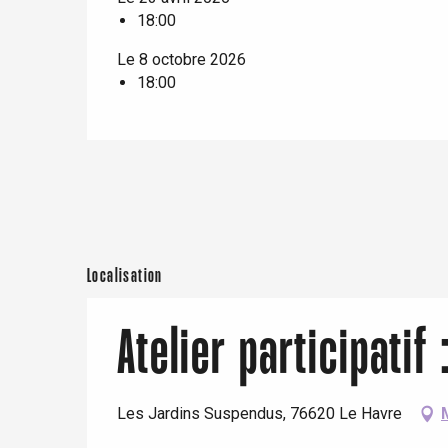
18:00
Offranville
Le 8 octobre 2026
t-Valery-en-Caux
18:00
er
e
Neufchâtel-en-Bray
Doudeville
Val-de-Scie
etot
Forges-les-
Clères
Localisation
Buchy
en-Seine
Atelier participatif
Duclair
Rouen
Les Jardins Suspendus, 76620 Le Havre