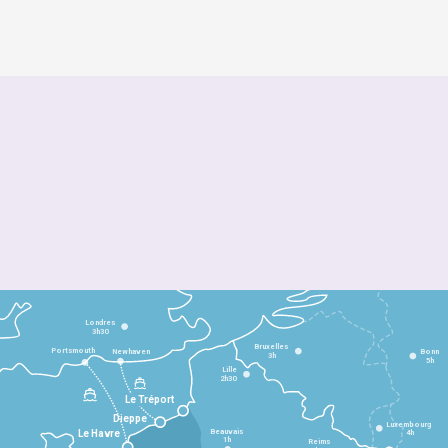
Londres
3h30
Bruxelles
Portsmouth
Newhaven
Bonn
3h
5h
Lille
2h30
Le Tréport
Dieppe
Luxembourg
Beauvais
4h
Le Havre
1h
Reims