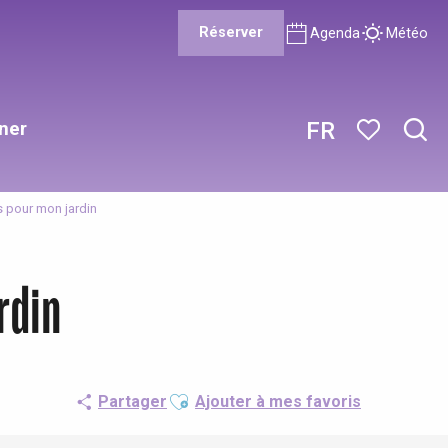
Réserver
Agenda
Météo
ner
FR
Rech
Voir les favor
es pour mon jardin
rdin
Ajouter aux favoris
Partager
Ajouter à mes favoris