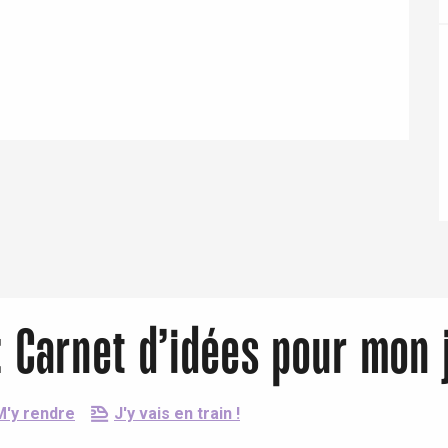
Eaux
 : Carnet d’idées pour mon 
M'y rendre
J'y vais en train !