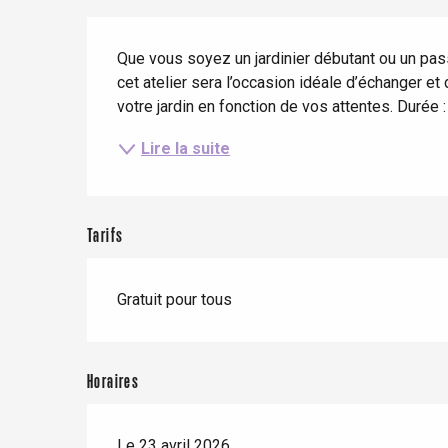
Eté
Meilleurs brunch
Séjours en train
Description
Quand il pleut
Restaurants avec vue
Que vous soyez un jardinier débutant ou un passi
Séjours à vélo
Avec les enfants
cet atelier sera l’occasion idéale d’échanger et
votre jardin en fonction de vos attentes. Durée 
Entre amis
Lire la suite
Tarifs
Le Tr
Gratuit pour tous
Eu
Horaires
Criel-sur-Mer
Blangy-s
Dieppe
Le 23 avril 2026