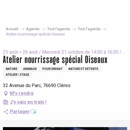
Aller
au
contenu
principal
Accueil
Agenda
Tout l’agenda
Tout l’agenda
Atelier nourrissage spécial Oiseaux
25 août > 26 août / Mercredi 21 octobre de 14:00 à 16:00 / ...
Atelier nourrissage spécial Oiseaux
NATURE
ANIMAUX
POUR ENFANT
NATURE ET DÉTENTE
ATELIER / STAGE
32 Avenue du Parc, 76690 Clères
M'y rendre
J'y vais en train !
Ajouter aux favoris
Partager