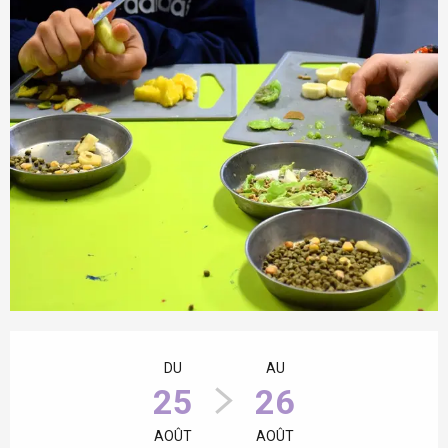
Ouverture et coordonnées
DU
AU
25
26
AOÛT
AOÛT