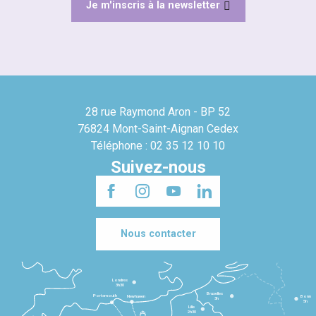
Je m'inscris à la newsletter
28 rue Raymond Aron - BP 52
76824 Mont-Saint-Aignan Cedex
Téléphone : 02 35 12 10 10
Suivez-nous
Nous contacter
Londres
3h30
Bruxelles
Portsmouth
Newhaven
Bonn
3h
5h
Lille
2h30