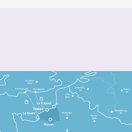
Londres
3h30
Bruxelles
Portsmouth
Newhaven
Bonn
3h
5h
Lille
2h30
Le Tréport
Dieppe
Luxembourg
Beauvais
4h
Le Havre
1h
Reims
2h45
Rouen