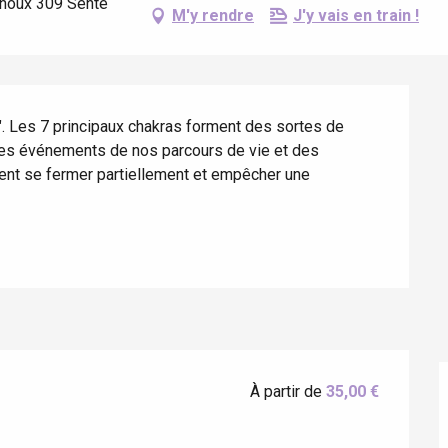
Arnoux 309 Sente
M'y rendre
J'y vais en train !
s". Les 7 principaux chakras forment des sortes de 
les événements de nos parcours de vie et des 
ent se fermer partiellement et empêcher une 
éport
Lille 2h30
À partir de
35,00 €
ur-Bresle