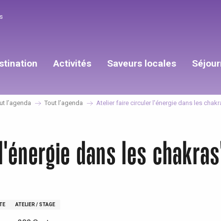
s
stination
Activités
Saveurs locales
Séjour
ut l’agenda
Tout l’agenda
Atelier faire circuler l'énergie dans les chak
r l'énergie dans les chakra
TE
ATELIER / STAGE