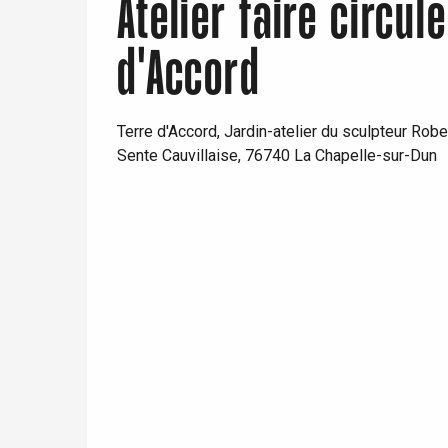
Atelier faire circu
Paris 1h30
d'Accord
Terre d'Accord, Jardin-atelier du sculpteur Rob
Sente Cauvillaise, 76740 La Chapelle-sur-Dun
re
éjour