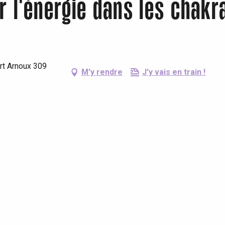
ler l'énergie dans les chak
ert Arnoux 309
M'y rendre
J'y vais en train !