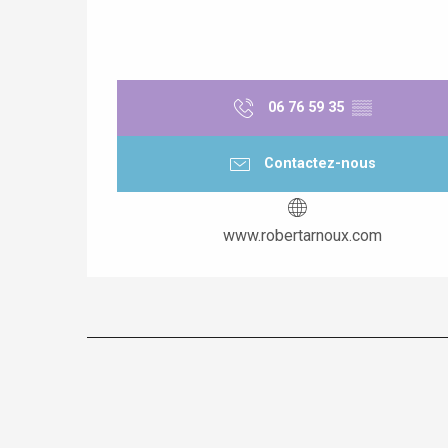
06 76 59 35
▒▒
Contactez-nous
www.robertarnoux.com