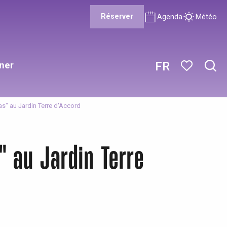
Réserver
Agenda
Météo
ner
FR
Rech
Voir les favor
ras" au Jardin Terre d'Accord
s" au Jardin Terre