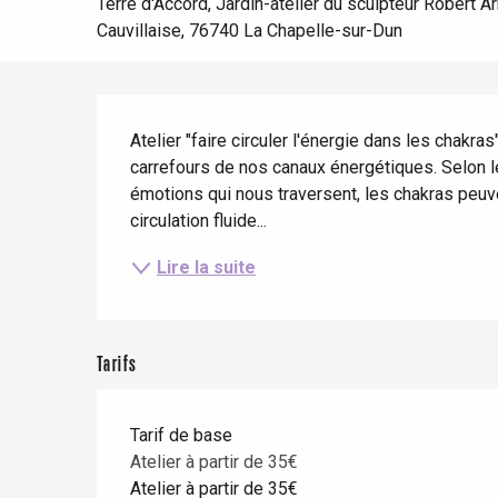
Eté
Meilleurs brunch
Terre d'Accord, Jardin-atelier du sculpteur Robert 
Séjours en train
Cauvillaise, 76740 La Chapelle-sur-Dun
Quand il pleut
Restaurants avec vue
Séjours à vélo
Avec les enfants
Description
Entre amis
Atelier "faire circuler l'énergie dans les chakra
carrefours de nos canaux énergétiques. Selon 
émotions qui nous traversent, les chakras peuv
circulation fluide...
Lire la suite
Le Tr
Eu
Tarifs
Criel-sur-Mer
Tarif de base
Blangy-s
Atelier à partir de 35€
Dieppe
Atelier à partir de 35€