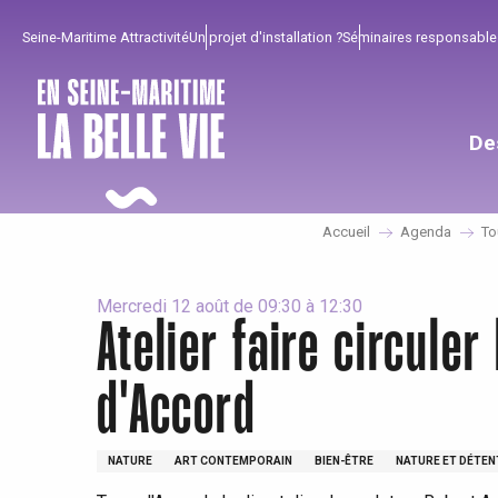
Aller
Seine-Maritime Attractivité
Un projet d'installation ?
Séminaires responsable
au
contenu
principal
De
Accueil
Agenda
To
Mercredi 12 août de 09:30 à 12:30
Atelier faire circule
d'Accord
Pour profiter
Incontournables
Bien de chez nous !
Tout l'agenda
Lieux branchés
Séjours en bord de
NATURE
ART CONTEMPORAIN
BIEN-ÊTRE
NATURE ET DÉTEN
mer