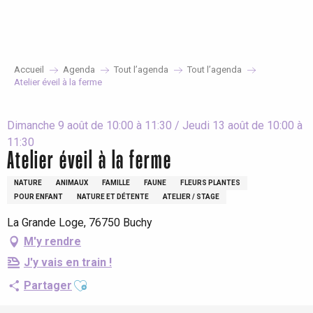
Aller
au
contenu
principal
Accueil
Agenda
Tout l’agenda
Tout l’agenda
Atelier éveil à la ferme
Dimanche 9 août de 10:00 à 11:30 / Jeudi 13 août de 10:00 à
11:30
Atelier éveil à la ferme
NATURE
ANIMAUX
FAMILLE
FAUNE
FLEURS PLANTES
POUR ENFANT
NATURE ET DÉTENTE
ATELIER / STAGE
La Grande Loge, 76750 Buchy
M'y rendre
J'y vais en train !
Ajouter aux favoris
Partager