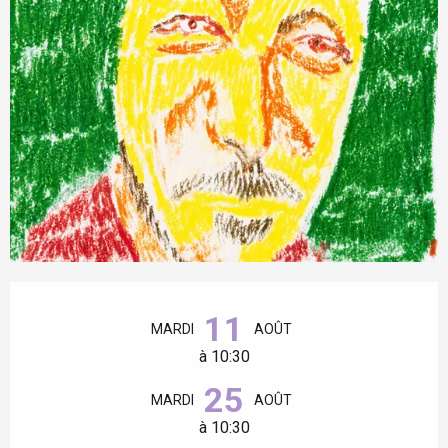
Ouverture et coordonnées
11
MARDI
AOÛT
à 10:30
25
MARDI
AOÛT
à 10:30