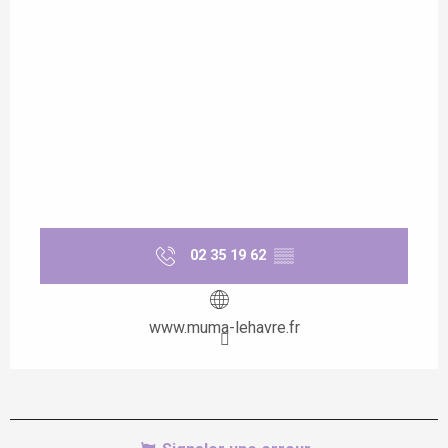
02 35 19 62
▒▒
www.muma-lehavre.fr