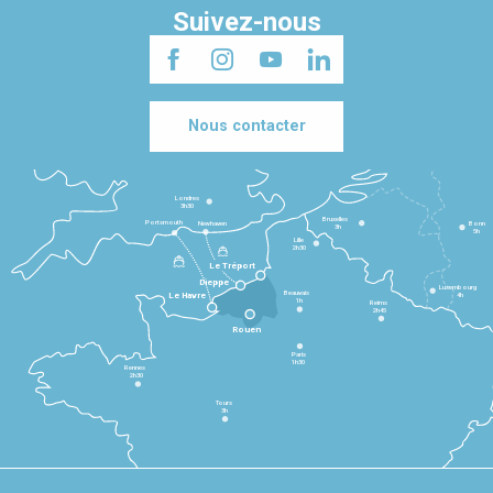
Suivez-nous
Nous contacter
Londres
3h30
Bruxelles
Portsmouth
Newhaven
Bonn
3h
5h
Lille
2h30
Le Tréport
Dieppe
Luxembourg
Beauvais
4h
Le Havre
1h
Reims
2h45
Rouen
Paris
1h30
Rennes
2h30
Tours
3h