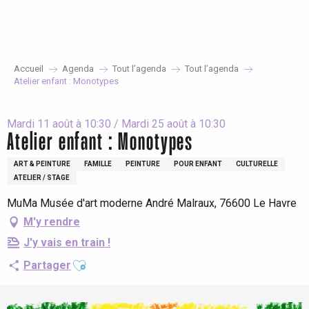
Aller
au
contenu
principal
Accueil
Agenda
Tout l’agenda
Tout l’agenda
Atelier enfant : Monotypes
Mardi 11 août à 10:30 / Mardi 25 août à 10:30
Atelier enfant : Monotypes
ART & PEINTURE
FAMILLE
PEINTURE
POUR ENFANT
CULTURELLE
ATELIER / STAGE
MuMa Musée d'art moderne André Malraux, 76600 Le Havre
M'y rendre
J'y vais en train !
Ajouter aux favoris
Partager