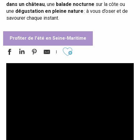
dans un château
, une
balade nocturne
sur la côte ou
une
dégustation en pleine nature
: à vous d’oser et de
savourer chaque instant.
Profiter de l'été en Seine-Maritime
Ajouter aux favoris