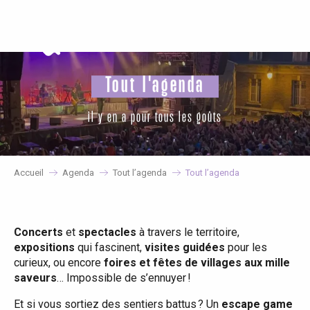
Aller
au
contenu
principal
Tout l'agenda
il y en a pour tous les goûts
Accueil
Agenda
Tout l’agenda
Tout l’agenda
Concerts
et
spectacles
à travers le territoire,
expositions
qui fascinent,
visites guidées
pour les
curieux, ou encore
foires et fêtes de villages aux mille
saveurs
… Impossible de s’ennuyer !
Et si vous sortiez des sentiers battus ? Un
escape game