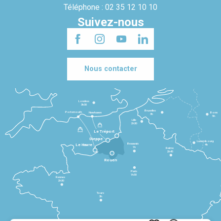
Téléphone : 02 35 12 10 10
Suivez-nous
Nous contacter
Londres
3h30
Bruxelles
Portsmouth
Newhaven
Bonn
3h
5h
Lille
2h30
Le Tréport
Dieppe
Luxembourg
Beauvais
4h
Le Havre
1h
Reims
2h45
Rouen
Paris
1h30
Rennes
2h30
Tours
3h