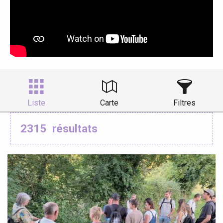
Liste
Carte
Filtres
2315
résultats