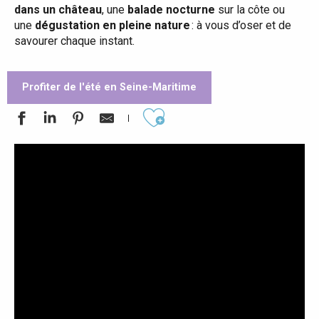
dans un château
, une
balade nocturne
sur la côte ou
une
dégustation en pleine nature
: à vous d’oser et de
savourer chaque instant.
Profiter de l'été en Seine-Maritime
Ajouter aux favoris