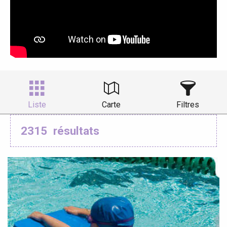
Liste
Carte
Filtres
2315
résultats