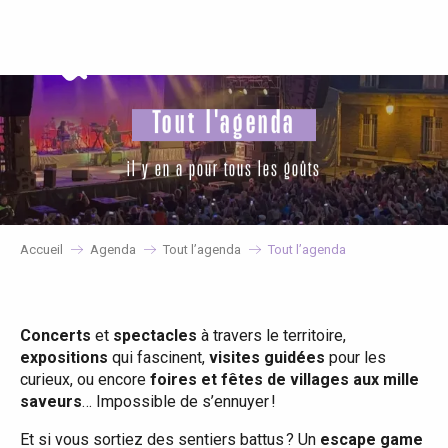
Aller
au
contenu
principal
Tout l'agenda
il y en a pour tous les goûts
Accueil
Agenda
Tout l’agenda
Tout l’agenda
Concerts
et
spectacles
à travers le territoire,
expositions
qui fascinent,
visites guidées
pour les
curieux, ou encore
foires et fêtes de villages aux mille
saveurs
… Impossible de s’ennuyer !
Et si vous sortiez des sentiers battus ? Un
escape game