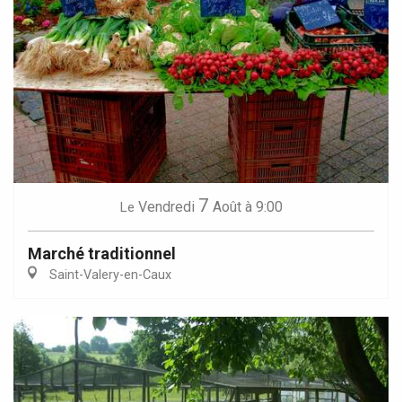
7
Vendredi
Août
à 9:00
Le
Marché traditionnel
Saint-Valery-en-Caux