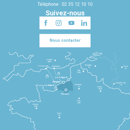
Téléphone : 02 35 12 10 10
Suivez-nous
Nous contacter
Londres
3h30
Bruxelles
Portsmouth
Newhaven
Bonn
3h
5h
Lille
2h30
Le Tréport
Dieppe
Luxembourg
Beauvais
4h
Le Havre
1h
Reims
2h45
Rouen
Paris
1h30
Rennes
2h30
Tours
3h