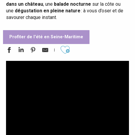
dans un château
, une
balade nocturne
sur la côte ou
une
dégustation en pleine nature
: à vous d’oser et de
savourer chaque instant.
Profiter de l'été en Seine-Maritime
Ajouter aux favoris