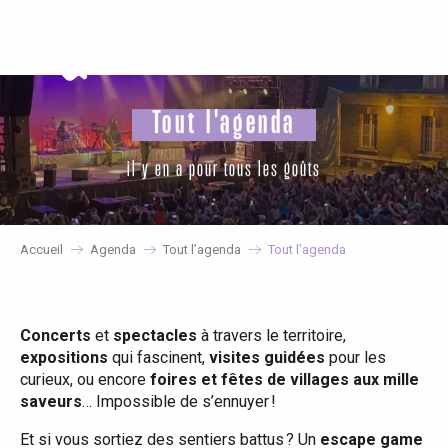
Aller
au
contenu
principal
Tout l'agenda
il y en a pour tous les goûts
Accueil
Agenda
Tout l’agenda
Tout l’agenda
Concerts
et
spectacles
à travers le territoire,
expositions
qui fascinent,
visites guidées
pour les
curieux, ou encore
foires et fêtes de villages aux mille
saveurs
… Impossible de s’ennuyer !
Et si vous sortiez des sentiers battus ? Un
escape game