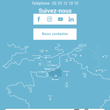
Téléphone : 02 35 12 10 10
Suivez-nous
Nous contacter
Londres
3h30
Bruxelles
Portsmouth
Newhaven
Bonn
3h
5h
Lille
2h30
Le Tréport
Dieppe
Luxembourg
Beauvais
4h
Le Havre
1h
Reims
2h45
Rouen
Paris
1h30
Rennes
2h30
Tours
3h