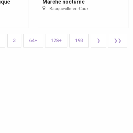
ique
Marché nocturne
Bacqueville-en-Caux
3
64+
128+
193
❯
❯❯