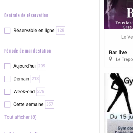
e
Neufchâtel-en-Bray
Doudeville
Centrale de réservation
Val-de-Scie
etot
Réservable en ligne
128
Forges-les-
Ve
Le
Clères
Buchy
Période de manifestation
Bar live
en-Seine
Le Trépo
Duclair
Aujourd'hui
209
Rouen
Demain
218
Week-end
278
Cette semaine
357
Paris 1h30
Tout afficher (8)