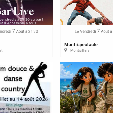
7
7
Eaux
ndredi
Août
à 21:30
Vendredi
Août
à
Le
Monti'spectacle
rt
Montivilliers