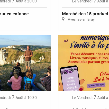
7
7
ndredi
Août
à 20:00
Vendredi
Août
à
Le
our en enfance
Marché des 15 product
Avesnes-en-Bray
7
7
ndredi
Août
à 10:30
Vendredi
Août
à
Le