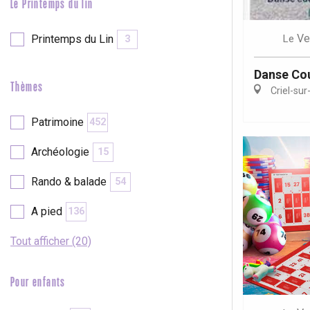
Le Printemps du lin
Ve
Le
Printemps du Lin
3
Danse Cou
Thèmes
Criel-sur
Patrimoine
452
Archéologie
15
Rando & balade
54
A pied
136
Tout afficher (20)
Pour enfants