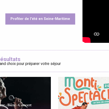
Profiter de l'été en Seine-Maritime
éport
oris
Lille 2h30
résultats
and choix pour préparer votre séjour
ur-Bresle