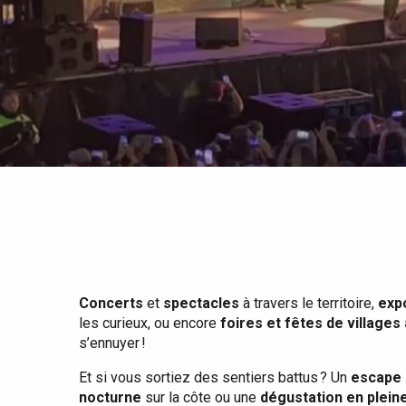
Tout l'agenda
Lieux branchés
Séjours en bord de
mer
Eté
Meilleurs brunch
Séjours en train
Quand il pleut
Restaurants avec vue
Séjours à vélo
Avec les enfants
Entre amis
Concerts
et
spectacles
à travers le territoire,
exp
les curieux, ou encore
foires et fêtes de villages
s’ennuyer !
Et si vous sortiez des sentiers battus ? Un
escape 
nocturne
sur la côte ou une
dégustation en plein