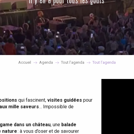
il y en a pour tous les goûts
Accueil
Agenda
Tout l’agenda
Tout l’agenda
ositions
qui fascinent,
visites guidées
pour
 aux mille saveurs
… Impossible de
game dans un château
, une
balade
e nature
: à vous d’oser et de savourer