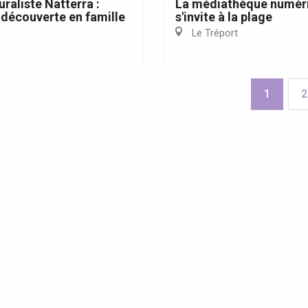
uraliste Natterra :
La médiathèque numér
découverte en famille
s'invite à la plage
Le Tréport
1
2
s Grandes Voiles 2025