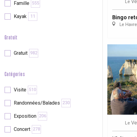
Ve
Le
Famille
555
Kayak
11
Bingo ret
re
éjour
Le Havre
Gratuit
Gratuit
982
Catégories
Visite
510
Randonnées/Balades
230
Exposition
206
Ve
Le
Concert
278