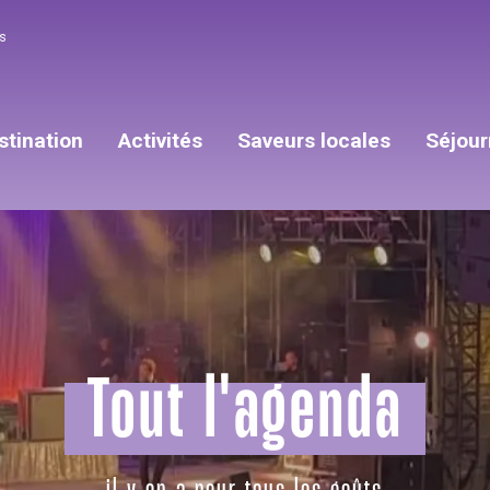
s
stination
Activités
Saveurs locales
Séjour
Tout l'agenda