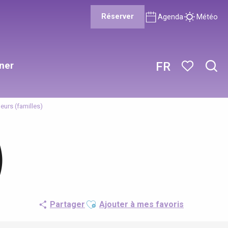
Réserver
Agenda
Météo
ner
FR
Rech
Voir les favor
leurs (familles)
)
Ajouter aux favoris
Partager
Ajouter à mes favoris