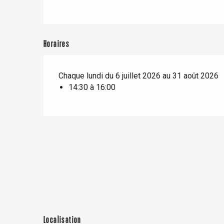
Dieppe
Offranville
t-Valery-en-Caux
Horaires
er
Chaque lundi du 6 juillet 2026 au 31 août 2026
e
14:30 à 16:00
Neufchâtel-en-Bray
Doudeville
Val-de-Scie
etot
Forges-les-
Clères
Buchy
en-Seine
Duclair
Rouen
Localisation