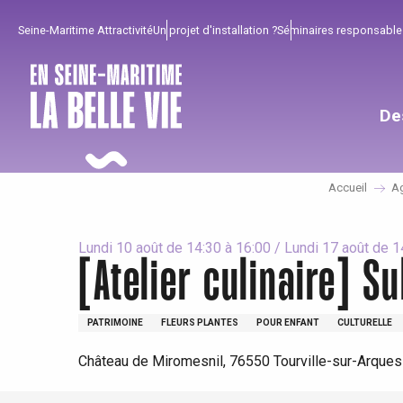
Aller
Seine-Maritime Attractivité
Un projet d'installation ?
Séminaires responsable
au
contenu
principal
De
Accueil
A
Lundi 10 août de 14:30 à 16:00 / Lundi 17 août de 14:
[Atelier culinaire] Su
PATRIMOINE
FLEURS PLANTES
POUR ENFANT
CULTURELLE
Pour profiter
Incontournables
Bien de chez nous !
Château de Miromesnil, 76550 Tourville-sur-Arques
Tout l'agenda
Lieux branchés
Séjours en bord de
mer