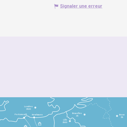
Signaler une erreur
Londres
3h30
Bruxelles
Portsmouth
Newhaven
Bonn
3h
5h
Lille
2h30