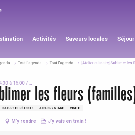
s
stination
Activités
Saveurs locales
Séjour
genda
Tout l’agenda
Tout l’agenda
[Atelier culinaire] Sublimer les f
30 à 16:00 / ...
blimer les fleurs (familles
NATURE ET DÉTENTE
ATELIER / STAGE
VISITE
M'y rendre
J'y vais en train !