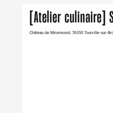
[Atelier culinaire] 
Paris 1h30
Château de Miromesnil, 76550 Tourville-sur-Ar
re
éjour