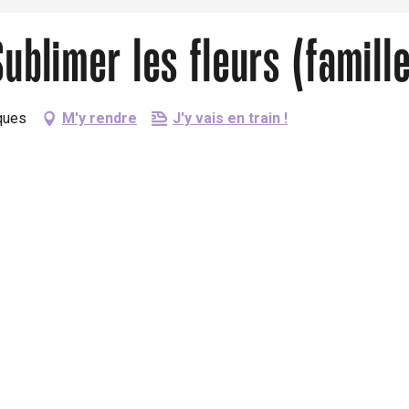
Sublimer les fleurs (famill
ques
M'y rendre
J'y vais en train !