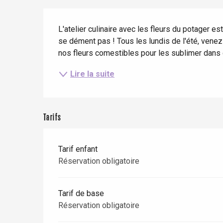
Eté
Meilleurs brunch
Séjours en train
Description
Quand il pleut
Restaurants avec vue
L'atelier culinaire avec les fleurs du potager e
Séjours à vélo
Avec les enfants
se dément pas ! Tous les lundis de l'été, venez d
nos fleurs comestibles pour les sublimer dans 
Entre amis
Lire la suite
Tarifs
Le Tr
Tarif enfant
Réservation obligatoire
Eu
Tarif de base
Criel-sur-Mer
Réservation obligatoire
Blangy-s