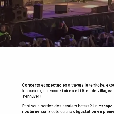
Tout l'agenda
Lieux branchés
Séjours en bord de
mer
Eté
Meilleurs brunch
Séjours en train
Quand il pleut
Restaurants avec vue
Séjours à vélo
Avec les enfants
Entre amis
Concerts
et
spectacles
à travers le territoire,
exp
les curieux, ou encore
foires et fêtes de villages
s’ennuyer !
Et si vous sortiez des sentiers battus ? Un
escape 
nocturne
sur la côte ou une
dégustation en plein