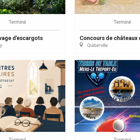
Terminé
Terminé
evage d'escargots
Concours de châteaux 
y
Quiberville
Terminé
Terminé