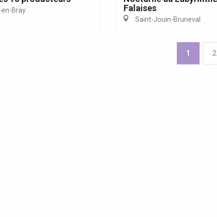
Falaises
en-Bray
Saint-Jouin-Bruneval
1
2
ites guidées