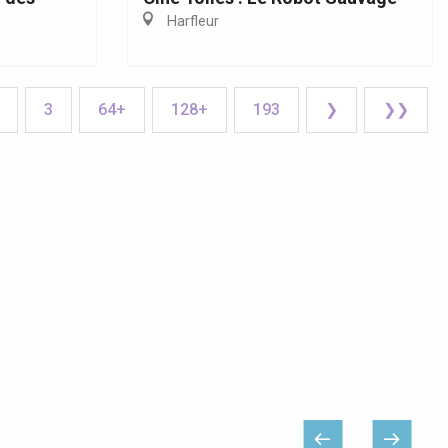
Harfleur
3
64+
128+
193
❯
❯❯