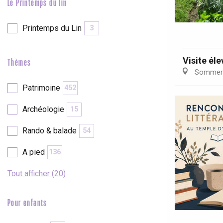
Le Printemps du lin
Printemps du Lin
3
Visite él
Thèmes
Sommer
Patrimoine
452
Archéologie
15
Rando & balade
54
A pied
136
Tout afficher (20)
Pour enfants