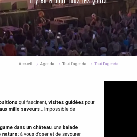
il y en a pour tous les goûts
Accueil
Agenda
Tout l’agenda
Tout l’agenda
ositions
qui fascinent,
visites guidées
pour
 aux mille saveurs
… Impossible de
game dans un château
, une
balade
e nature
: à vous d’oser et de savourer