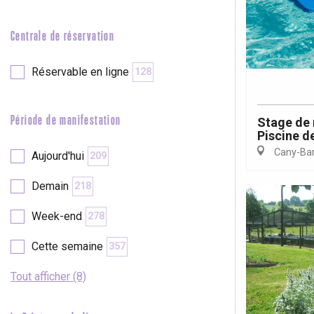
Neufchâtel-en-Bray
Doudeville
Centrale de réservation
Val-de-Scie
etot
Réservable en ligne
128
Forges-les-
Clères
Buchy
Période de manifestation
Stage de 
en-Seine
Piscine de
Duclair
Cany-Barv
Aujourd'hui
209
Rouen
Demain
218
Week-end
278
Cette semaine
Paris 1h30
357
Tout afficher (8)