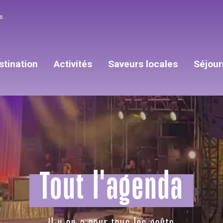
s
stination
Activités
Saveurs locales
Séjour
Tout l'agenda