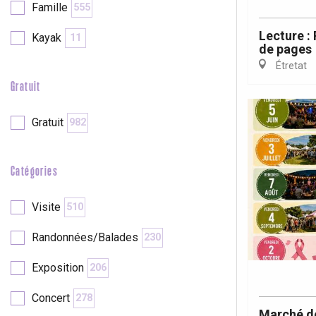
Famille
555
re
éjour
Lecture :
Kayak
11
de pages
Étretat
Gratuit
Gratuit
982
Catégories
Visite
510
Randonnées/Balades
230
Exposition
206
Concert
278
Marché d