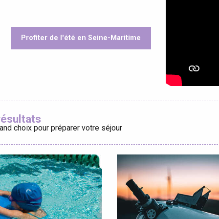
Profiter de l'été en Seine-Maritime
éport
oris
Lille 2h30
résultats
and choix pour préparer votre séjour
ur-Bresle