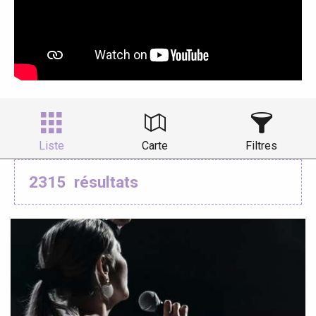
Liste
Carte
Filtres
2315
résultats