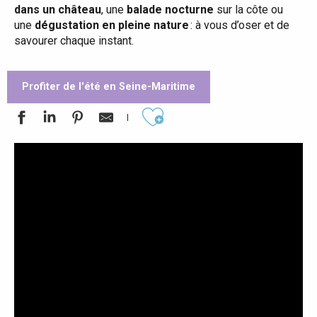
dans un château
, une
balade nocturne
sur la côte ou
une
dégustation en pleine nature
: à vous d’oser et de
savourer chaque instant.
Profiter de l'été en Seine-Maritime
Ajouter aux favoris