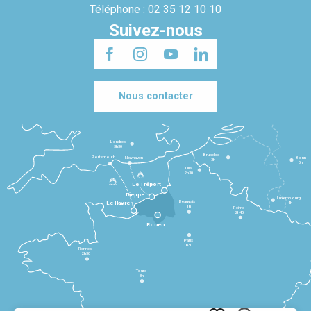
Téléphone : 02 35 12 10 10
Suivez-nous
Nous contacter
Londres
3h30
Bruxelles
Portsmouth
Newhaven
Bonn
3h
5h
Lille
2h30
Le Tréport
Dieppe
Luxembourg
Beauvais
4h
Le Havre
1h
Reims
2h45
Rouen
Paris
1h30
Rennes
2h30
Tours
3h