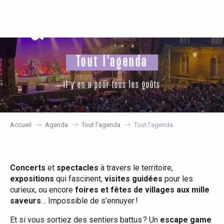
Aller
au
contenu
principal
Tout l'agenda
il y en a pour tous les goûts
Accueil
Agenda
Tout l’agenda
Tout l’agenda
Concerts
et
spectacles
à travers le territoire,
expositions
qui fascinent,
visites guidées
pour les
curieux, ou encore
foires et fêtes de villages aux mille
saveurs
… Impossible de s’ennuyer !
Et si vous sortiez des sentiers battus ? Un
escape game