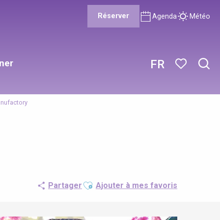
Réserver
Agenda
Météo
ner
FR
Rech
Voir les favor
anufactory
Ajouter aux favoris
Partager
Ajouter à mes favoris