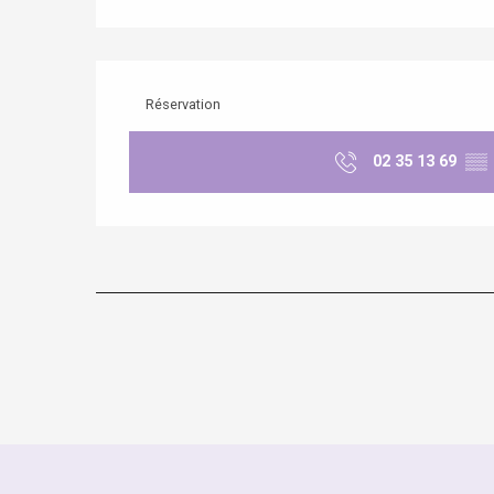
Réservation
02 35 13 69
▒▒