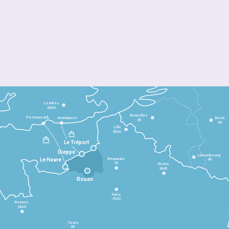
Londres
3h30
Bruxelles
Portsmouth
Newhaven
Bonn
3h
5h
Lille
2h30
Le Tréport
Dieppe
Luxembourg
Beauvais
4h
Le Havre
1h
Reims
2h45
Rouen
Paris
1h30
Rennes
2h30
Tours
3h