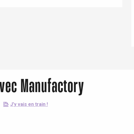
Eaux
 avec Manufactory
J'y vais en train !