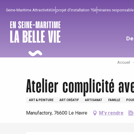
Aller
Seine-Maritime Attractivité
Un projet d'installation ?
Séminaires responsable
au
contenu
principal
De
Accueil
Atelier complicité a
ART & PEINTURE
ART CRÉATIF
ARTISANAT
FAMILLE
POUR
Pour profiter
Incontournables
Bien de chez nous !
Manufactory, 76600 Le Havre
M'y rendre
Tout l'agenda
Lieux branchés
Séjours en bord de
mer
Eté
Meilleurs brunch