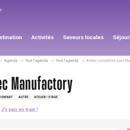
s
stination
Activités
Saveurs locales
Séjour
Agenda
Tout l’agenda
Tout l’agenda
Atelier complicité avec M
vec Manufactory
 ENFANT
AUTRE
ATELIER / STAGE
J'y vais en train !