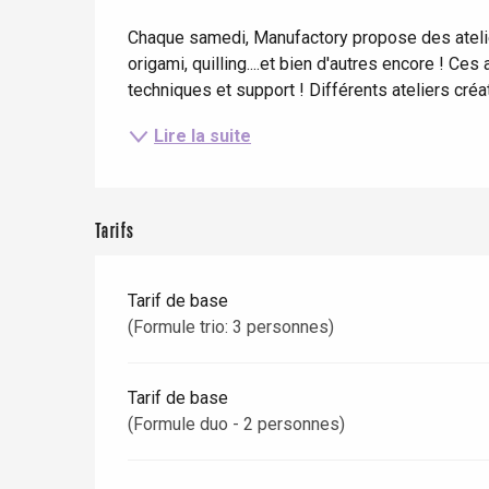
Description
Séjours en train
Quand il pleut
Restaurants avec vue
Chaque samedi, Manufactory propose des ateliers
Séjours à vélo
origami, quilling....et bien d'autres encore ! Ces
Avec les enfants
techniques et support ! Différents ateliers créat
Entre amis
Lire la suite
Tarifs
Le Tr
Eu
Tarif de base
(Formule trio: 3 personnes)
Criel-sur-Mer
Tarif de base
Blangy-s
(Formule duo - 2 personnes)
Dieppe
Offranville