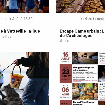
6
4
6
Jeudi
Août
à 18:30
Août
Du
au
e à Vatteville-la-Rue
Escape Game urbain : L
de l'Archéologue
e-la-Rue
Eu