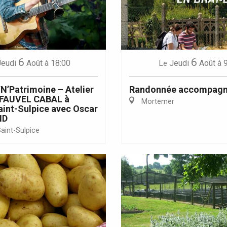
6
6
Jeudi
Août
à 18:00
Jeudi
Août
à 
Le
Eaux
N’Patrimoine – Atelier
Randonnée accompag
e FAUVEL CABAL à
Mortemer
int-Sulpice avec Oscar
ND
aint-Sulpice