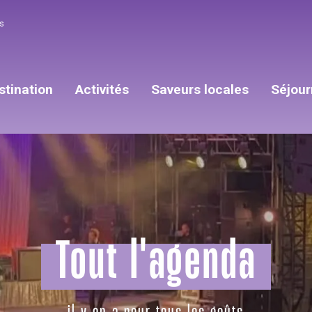
s
stination
Activités
Saveurs locales
Séjour
Tout l'agenda