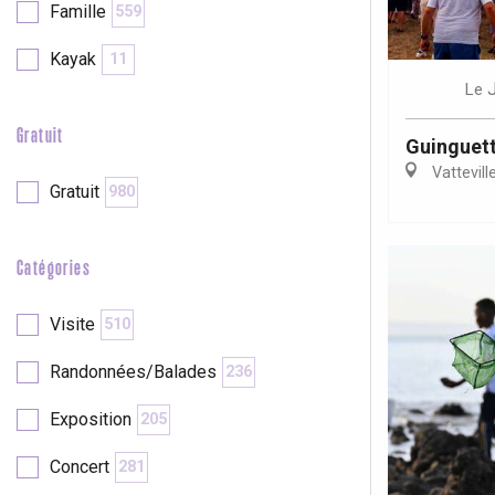
Famille
559
Kayak
11
re
éjour
Le
Gratuit
Guinguett
Vattevill
Gratuit
980
Catégories
Visite
510
Randonnées/Balades
236
Exposition
205
Concert
281