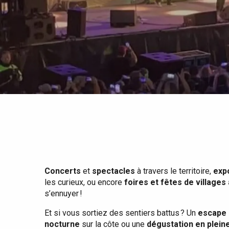
Tout l'agenda
Lieux branchés
Séjours en bord de
mer
Eté
Meilleurs brunch
Séjours en train
Quand il pleut
Restaurants avec vue
Séjours à vélo
Avec les enfants
Entre amis
Concerts
et
spectacles
à travers le territoire,
exp
les curieux, ou encore
foires et fêtes de villages
s’ennuyer !
Et si vous sortiez des sentiers battus ? Un
escape 
nocturne
sur la côte ou une
dégustation en plein