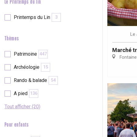
Le Printemps du lin
Printemps du Lin
3
Le
Thèmes
Marché tr
Patrimoine
447
Fontaine
Archéologie
15
Rando & balade
54
A pied
136
Tout afficher (20)
Pour enfants