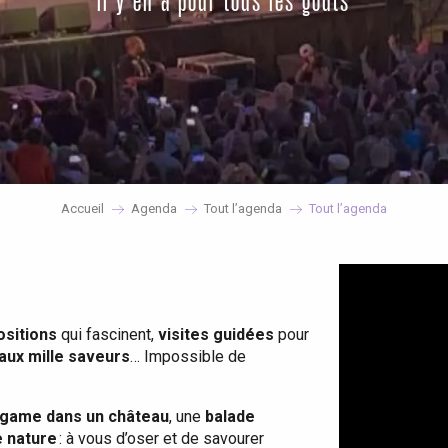
il y en a pour tous les goûts
Accueil
Agenda
Tout l’agenda
Tout l’agenda
ositions
qui fascinent,
visites guidées
pour
 aux mille saveurs
… Impossible de
game dans un château
, une
balade
e nature
: à vous d’oser et de savourer