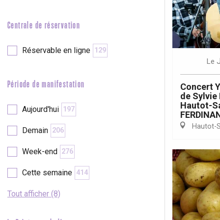
e
Neufchâtel-en-Bray
Centrale de réservation
Doudeville
Val-de-Scie
Réservable en ligne
129
etot
Le
Forges-les-
Clères
Période de manifestation
Concert Y
Buchy
en-Seine
de Sylvi
Hautot-Sa
Aujourd'hui
197
Duclair
FERDINA
Rouen
Hautot-S
Demain
206
Week-end
276
Cette semaine
414
Paris 1h30
Tout afficher (8)