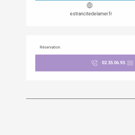
estrancitedelamer.fr
Réservation
02.35.06.93.
▒▒