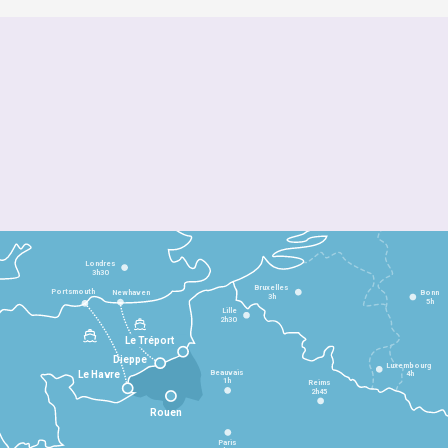
Londres
3h30
Bruxelles
Portsmouth
Newhaven
Bonn
3h
5h
Lille
2h30
Le Tréport
Dieppe
Luxembourg
Beauvais
4h
Le Havre
1h
Reims
2h45
Rouen
Paris