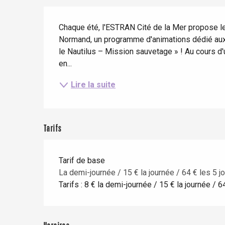
Eté
Meilleurs brunch
Séjours en train
Description
Quand il pleut
Restaurants avec vue
Chaque été, l'ESTRAN Cité de la Mer propose le
Séjours à vélo
Avec les enfants
Normand, un programme d'animations dédié aux e
le Nautilus – Mission sauvetage » ! Au cours d'u
Entre amis
en...
Lire la suite
Le Tr
Tarifs
Eu
Tarif de base
La demi-journée / 15 € la journée / 64 € les 5 j
Criel-sur-Mer
Tarifs : 8 € la demi-journée / 15 € la journée / 6
Blangy-s
Dieppe