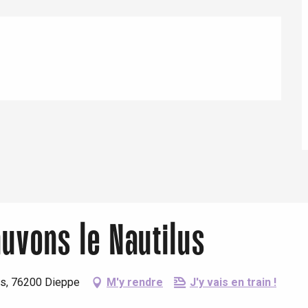
Eaux
auvons le Nautilus
mas, 76200 Dieppe
M'y rendre
J'y vais en train !