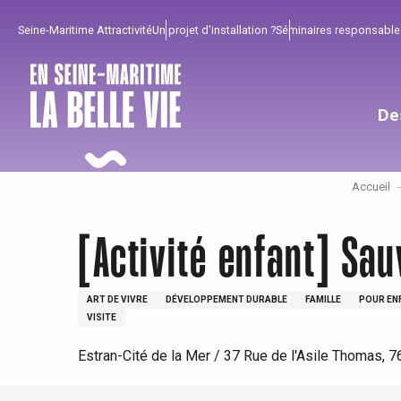
Aller
Seine-Maritime Attractivité
Un projet d'installation ?
Séminaires responsable
au
contenu
principal
De
Accueil
[Activité enfant] Sau
ART DE VIVRE
DÉVELOPPEMENT DURABLE
FAMILLE
POUR EN
VISITE
Pour profiter
Incontournables
Bien de chez nous !
Estran-Cité de la Mer / 37 Rue de l'Asile Thomas, 
Tout l'agenda
Lieux branchés
Séjours en bord de
mer