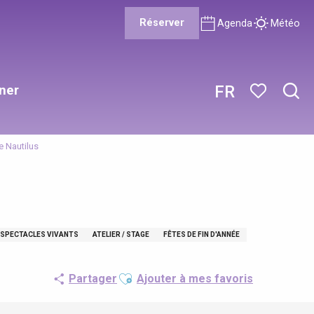
Réserver
Agenda
Météo
ner
FR
Rech
Voir les favor
e Nautilus
 SPECTACLES VIVANTS
ATELIER / STAGE
FÊTES DE FIN D'ANNÉE
Ajouter aux favoris
Partager
Ajouter à mes favoris