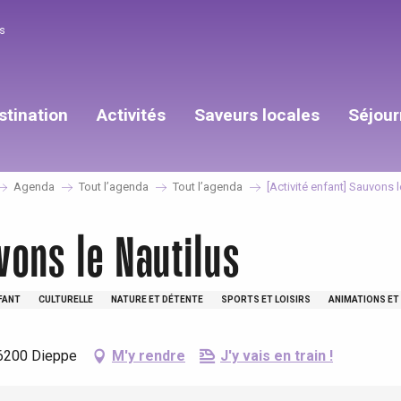
s
stination
Activités
Saveurs locales
Séjour
Agenda
Tout l’agenda
Tout l’agenda
[Activité enfant] Sauvons l
vons le Nautilus
FANT
CULTURELLE
NATURE ET DÉTENTE
SPORTS ET LOISIRS
ANIMATIONS ET
76200 Dieppe
M'y rendre
J'y vais en train !