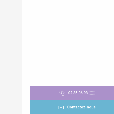
Paris 1h30
re
éjour
02 35 06 93
▒▒
Contactez-nous