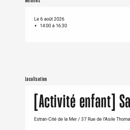
Horaires
Offranville
t-Valery-en-Caux
Le 6 août 2026
er
14:00 à 16:30
e
Neufchâtel-en-Bray
Doudeville
Val-de-Scie
etot
Forges-les-
Clères
Localisation
Buchy
en-Seine
[Activité enfant] S
Duclair
Rouen
Estran-Cité de la Mer / 37 Rue de l'Asile Tho