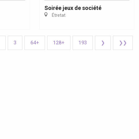
Soirée jeux de société
Étretat
3
64+
128+
193
❯
❯❯