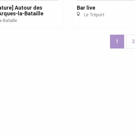
ature] Autour des
Bar live
Arques-la-Bataille
Le Tréport
-Bataille
1
2
s Grandes Voiles 2025