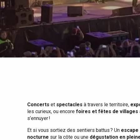
Tout l'agenda
Lieux branchés
Séjours en bord de
mer
Eté
Meilleurs brunch
Séjours en train
Quand il pleut
Restaurants avec vue
Séjours à vélo
Avec les enfants
Entre amis
Concerts
et
spectacles
à travers le territoire,
exp
les curieux, ou encore
foires et fêtes de villages
s’ennuyer !
Et si vous sortiez des sentiers battus ? Un
escape 
nocturne
sur la côte ou une
dégustation en plein