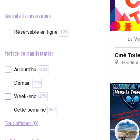
e
Neufchâtel-en-Bray
Doudeville
Centrale de réservation
Val-de-Scie
etot
Réservable en ligne
128
Forges-les-
Ve
Le
Clères
Buchy
Période de manifestation
Ciné Toil
en-Seine
Harfleur
Duclair
Aujourd'hui
209
Rouen
Demain
218
Week-end
278
Cette semaine
357
Paris 1h30
Tout afficher (8)