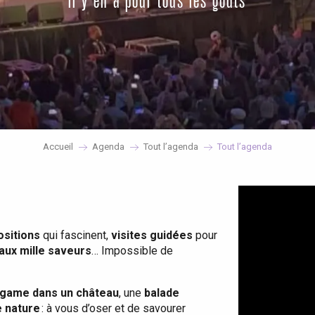
il y en a pour tous les goûts
Accueil
Agenda
Tout l’agenda
Tout l’agenda
ositions
qui fascinent,
visites guidées
pour
 aux mille saveurs
… Impossible de
game dans un château
, une
balade
e nature
: à vous d’oser et de savourer