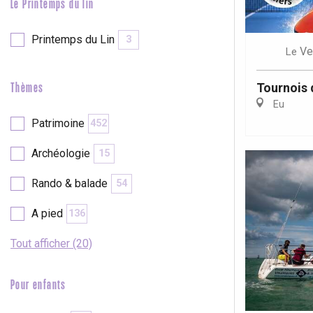
Le Printemps du lin
Printemps du Lin
3
Ve
Le
Tournois 
Thèmes
Eu
Patrimoine
452
Archéologie
15
Rando & balade
54
A pied
136
Tout afficher (20)
Pour enfants