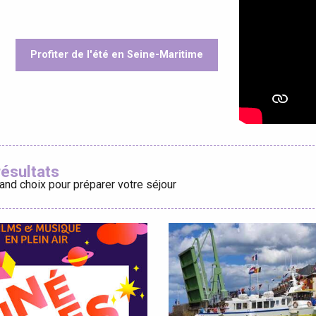
Profiter de l'été en Seine-Maritime
éport
oris
Lille 2h30
résultats
and choix pour préparer votre séjour
ur-Bresle