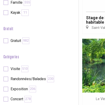
Famille
555
Kayak
11
re
éjour
Stage de 5
habitable
Saint-Va
Gratuit
Gratuit
982
Catégories
Visite
510
Randonnées/Balades
230
Exposition
206
Ve
Le
Concert
278