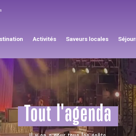
s
stination
Activités
Saveurs locales
Séjour
Tout l'agenda