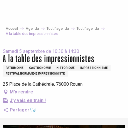
Aller
au
contenu
principal
Accueil
Agenda
Tout l’agenda
Tout l’agenda
A la table des impressionnistes
Samedi 5 septembre de 10:30 à 14:30
A la table des impressionnistes
PATRIMOINE
GASTRONOMIE
HISTORIQUE
IMPRESSIONNISME
FESTIVAL NORMANDIE IMPRESSIONNISTE
25 Place de la Cathédrale, 76000 Rouen
M'y rendre
J'y vais en train !
Ajouter aux favoris
Partager