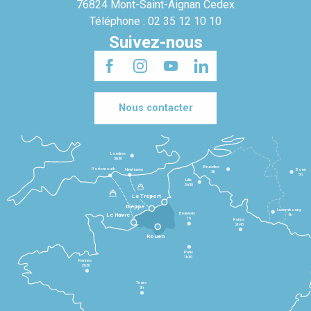
76824 Mont-Saint-Aignan Cedex
Téléphone : 02 35 12 10 10
Suivez-nous
Nous contacter
Londres
3h30
Bruxelles
Portsmouth
Newhaven
Bonn
3h
5h
Lille
2h30
Le Tréport
Dieppe
Luxembourg
Beauvais
4h
Le Havre
1h
Reims
2h45
Rouen
Paris
1h30
Rennes
2h30
Tours
3h