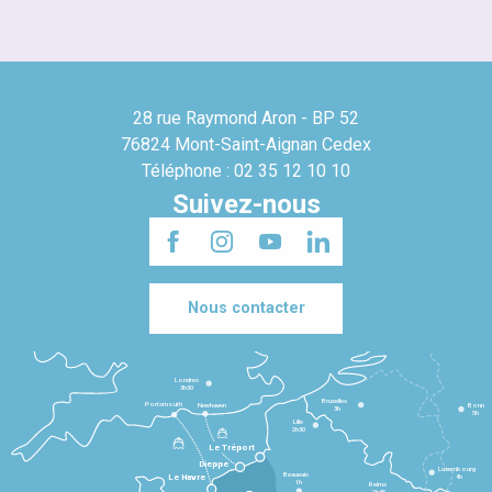
28 rue Raymond Aron - BP 52
76824 Mont-Saint-Aignan Cedex
Téléphone : 02 35 12 10 10
Suivez-nous
Nous contacter
Londres
3h30
Bruxelles
Portsmouth
Newhaven
Bonn
3h
5h
Lille
2h30
Le Tréport
Dieppe
Luxembourg
Beauvais
4h
Le Havre
1h
Reims
2h45