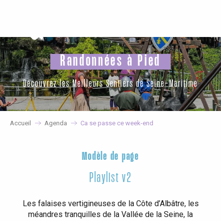
Aller
au
contenu
principal
Randonnées à Pied
Découvrez les Meilleurs Sentiers de Seine-Maritime
Accueil
Agenda
Ca se passe ce week-end
Modèle de page
Playlist v2
Les falaises vertigineuses de la Côte d’Albâtre, les
méandres tranquilles de la Vallée de la Seine, la