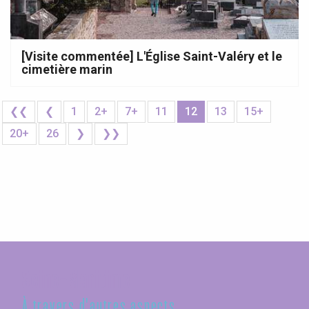
[Visite commentée] L'Église Saint-Valéry et le
cimetière marin
❮❮
❮
1
2+
7+
11
12
13
15+
20+
26
❯
❯❯
Seine-Maritime
À travers d'autres aspects