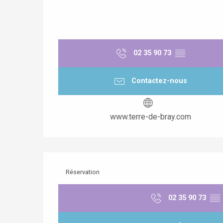
02 35 90 73
▒▒
Contactez-nous
www.terre-de-bray.com
Réservation
02 35 90 73
▒▒