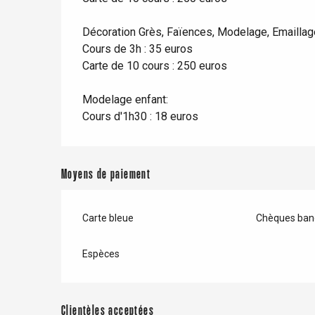
Dieppe
Offranville
Décoration Grès, Faïences, Modelage, Emaillag
Cours de 3h : 35 euros
t-Valery-en-Caux
Carte de 10 cours : 250 euros
er
Modelage enfant:
e
Cours d'1h30 : 18 euros
Neufchâtel-en-Bray
Doudeville
Val-de-Scie
Moyens de paiement
etot
Forges-les-
Clères
Carte bleue
Chèques banc
Buchy
en-Seine
Duclair
Espèces
Rouen
Clientèles acceptées