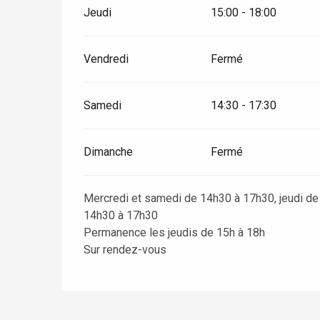
Jeudi
15:00 - 18:00
Vendredi
Fermé
Samedi
14:30 - 17:30
Dimanche
Fermé
Mercredi et samedi de 14h30 à 17h30, jeudi d
14h30 à 17h30
Permanence les jeudis de 15h à 18h
re
éjour
Sur rendez-vous