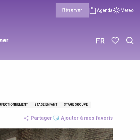
Réserver
Agenda
Météo
ner
FR
Rech
Voir les favor
ERFECTIONNEMENT
STAGE ENFANT
STAGE GROUPE
Ajouter aux favoris
Partager
Ajouter à mes favoris