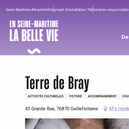
Aller
Seine-Maritime Attractivité
Un projet d'installation ?
Séminaires responsable
au
contenu
principal
De
Terre de Bray
ACTIVITÉS CULTURELLES
POTERIE
ACCOMPAGNEMENT
COU
43 Grande Rue, 76870 Gaillefontaine
M'y rend
Pour profiter
Incontournables
Bien de chez nous !