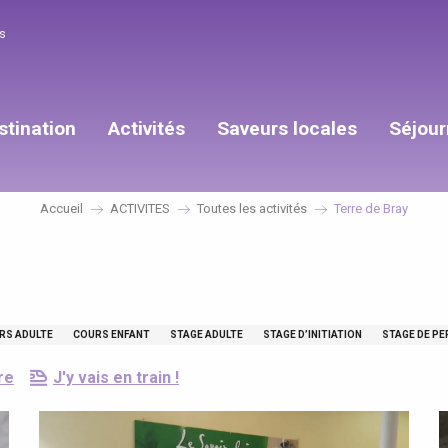
s
stination
Activités
Saveurs locales
Séjour
Accueil
ACTIVITES
Toutes les activités
Terre de Bray
RS ADULTE
COURS ENFANT
STAGE ADULTE
STAGE D’INITIATION
STAGE DE P
re
J'y vais en train !