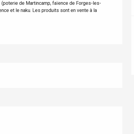
e (poterie de Martincamp, faïence de Forges-les-
ence et le naku. Les produits sont en vente à la 
éport
Lille 2h30
ur-Bresle