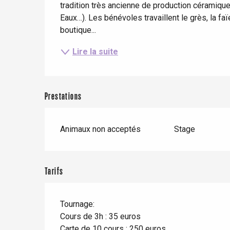
tradition très ancienne de production céramiqu
Eaux…). Les bénévoles travaillent le grès, la faï
boutique...
Lire la suite
Prestations
Animaux non acceptés
Stage
Le Tr
Eu
Tarifs
Criel-sur-Mer
Tournage:
Cours de 3h : 35 euros
Blangy-s
Carte de 10 cours : 250 euros