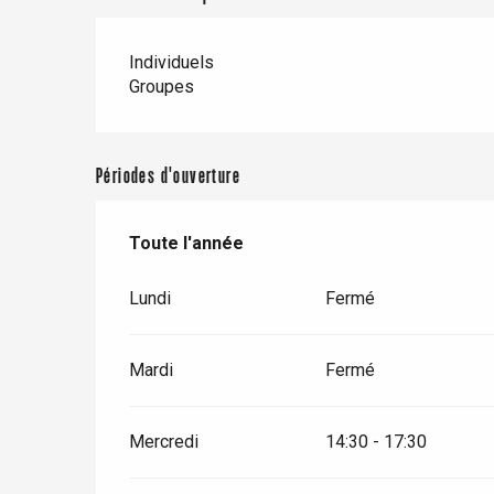
Individuels
Paris 1h30
Groupes
Périodes d'ouverture
Toute l'année
Toute l'année
Lundi
Fermé
Mardi
Fermé
Mercredi
14:30 - 17:30