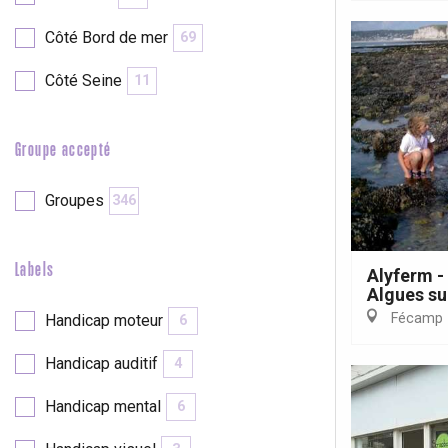
Côté Bord de mer
69
Côté Seine
11
Groupe accepté
Groupes
346
Labels
Alyferm -
Algues sur
Fécamp
Handicap moteur
6
re
éjour
Handicap auditif
4
Handicap mental
6