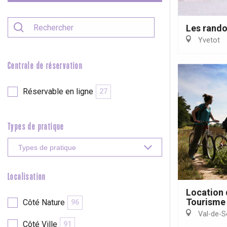
etot
Forges-les-
Clères
Les rando
Yvetot
Buchy
en-Seine
Duclair
Centrale de réservation
Rouen
Réservable en ligne
27
Types de pratique
Paris 1h30
Localisation
Location 
Tourisme 
Côté Nature
96
Val-de-S
Côté Ville
91