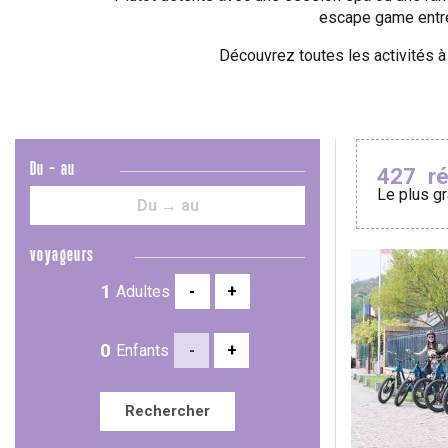
escape game entre 
Le Tr
Découvrez toutes les activités à
Eu
Criel-sur-Mer
Du - au
427
r
Le plus gr
Blangy-s
Dieppe
Offranville
voyageurs
t-Valery-en-Caux
Adultes
-
+
er
Enfants
-
+
e
Neufchâtel-en-Bray
Doudeville
Rechercher
Val-de-Scie