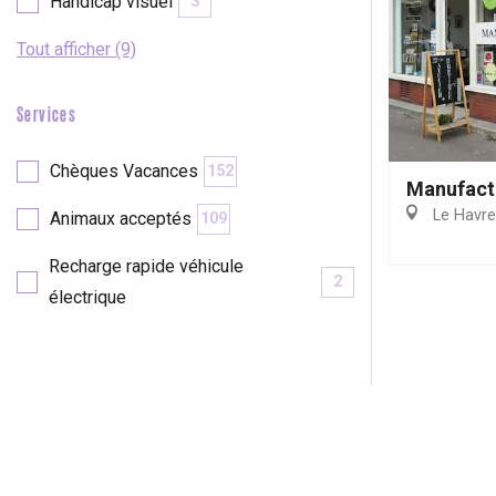
Handicap visuel
3
Tout afficher (9)
Services
Chèques Vacances
152
Manufact
Le Havre
Animaux acceptés
109
Recharge rapide véhicule
2
électrique