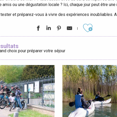
amis ou une dégustation locale ? Ici, chaque jour peut être une 
éport
 tester et préparez-vous à vivre des expériences inoubliables.
Lille 2h30
Ajouter aux
ésultats
and choix pour préparer votre séjour
ur-Bresle