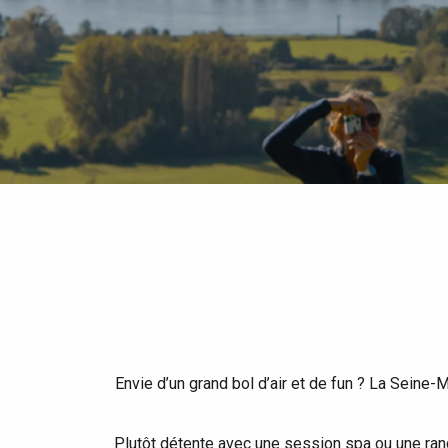
Tout l'agenda
Lieux branchés
Séjours en bord de
mer
Eté
Meilleurs brunch
Séjours en train
Quand il pleut
Restaurants avec vue
Séjours à vélo
Avec les enfants
Entre amis
Envie d’un grand bol d’air et de fun ? La Seine-M
Plutôt détente avec une session spa ou une rand