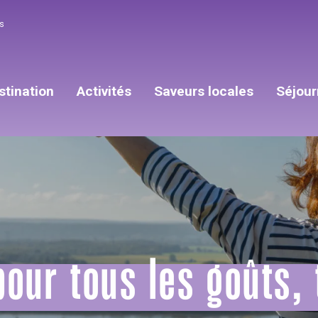
s
stination
Activités
Saveurs locales
Séjour
pour tous les goûts, 