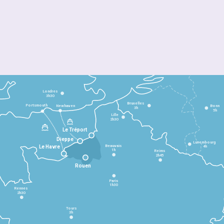
Londres
3h30
Bruxelles
Portsmouth
Newhaven
Bonn
3h
5h
Lille
2h30
Le Tréport
Dieppe
Luxembourg
Beauvais
4h
Le Havre
1h
Reims
2h45
Rouen
Paris
1h30
Rennes
2h30
Tours
3h