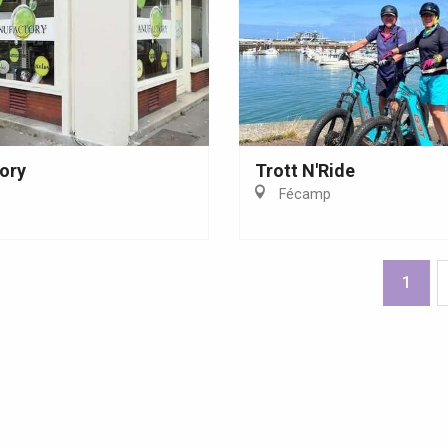
ory
Trott N'Ride
Fécamp
1