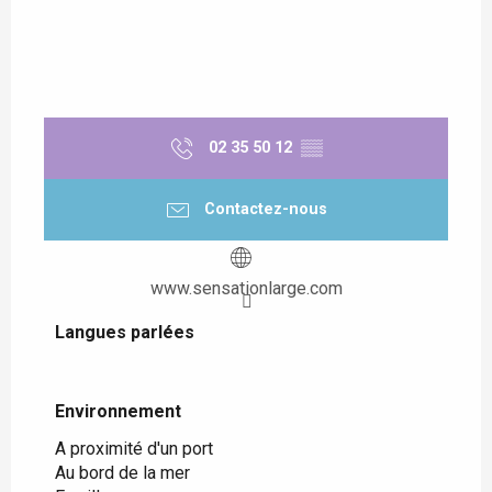
02 35 50 12
▒▒
Contactez-nous
www.sensationlarge.com
Langues parlées
Langues parlées
Environnement
Environnement
A proximité d'un port
Au bord de la mer