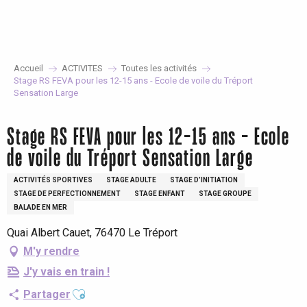
Aller
au
contenu
principal
Accueil
ACTIVITES
Toutes les activités
Stage RS FEVA pour les 12-15 ans - Ecole de voile du Tréport
Sensation Large
Stage RS FEVA pour les 12-15 ans - Ecole
de voile du Tréport Sensation Large
ACTIVITÉS SPORTIVES
STAGE ADULTE
STAGE D’INITIATION
STAGE DE PERFECTIONNEMENT
STAGE ENFANT
STAGE GROUPE
BALADE EN MER
Quai Albert Cauet, 76470 Le Tréport
M'y rendre
J'y vais en train !
Ajouter aux favoris
Partager