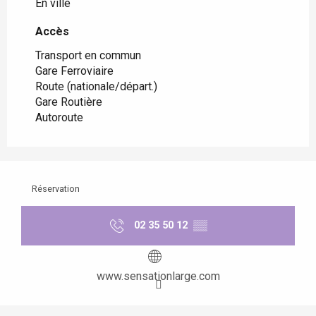
En ville
Accès
Accès
Transport en commun
Gare Ferroviaire
Route (nationale/départ.)
Gare Routière
Autoroute
Réservation
02 35 50 12
▒▒
www.sensationlarge.com