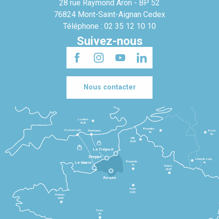
28 rue Raymond Aron - BP 52
76824 Mont-Saint-Aignan Cedex
Téléphone : 02 35 12 10 10
Suivez-nous
Nous contacter
Londres
3h30
Bruxelles
Portsmouth
Newhaven
Bonn
3h
5h
Lille
2h30
Le Tréport
Dieppe
Luxembourg
Beauvais
4h
Le Havre
1h
Reims
2h45
Rouen
Paris
1h30
Rennes
2h30
Tours
3h