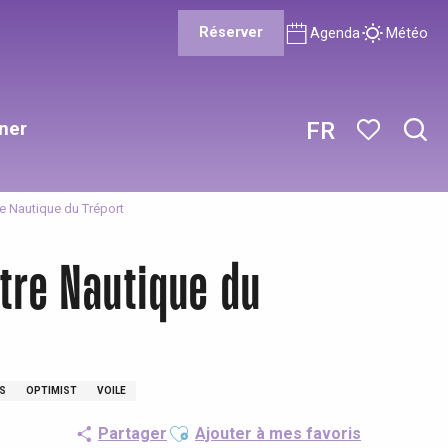
Réserver
Agenda
Météo
ner
FR
Rech
Voir les favor
re Nautique du Tréport
tre Nautique du
RS
OPTIMIST
VOILE
Ajouter aux favoris
Partager
Ajouter à mes favoris