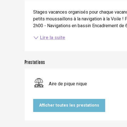
Description
Stages vacances organisés pour chaque vacances
petits moussaillons à la navigation à la Voile !
2h00 - Navigations en bassin Encadrement de 6
Le Tr
Eu
Lire la suite
Criel-sur-Mer
Prestations
Blangy-s
Dieppe
Aire de pique nique
Offranville
t-Valery-en-Caux
er
Afficher toutes les prestations
e
Neufchâtel-en-Bray
Doudeville