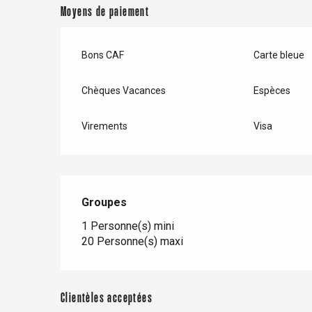
Val-de-Scie
Moyens de paiement
etot
Forges-les-
Bons CAF
Carte bleue
Clères
Buchy
Chèques Vacances
Espèces
en-Seine
Duclair
Virements
Visa
Rouen
Groupes
Groupes
Paris 1h30
1 Personne(s) mini
20 Personne(s) maxi
Clientèles acceptées