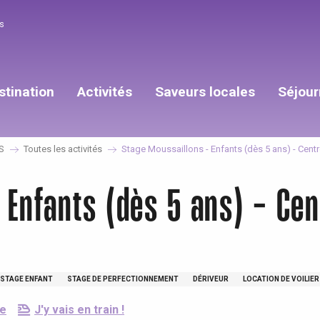
s
stination
Activités
Saveurs locales
Séjour
S
Toutes les activités
Stage Moussaillons - Enfants (dès 5 ans) - Cent
 Enfants (dès 5 ans) - Cen
STAGE ENFANT
STAGE DE PERFECTIONNEMENT
DÉRIVEUR
LOCATION DE VOILIE
re
J'y vais en train !