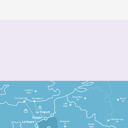
Londres
3h30
Bruxelles
Portsmouth
Newhaven
Bonn
3h
5h
Lille
2h30
Le Tréport
Dieppe
Luxembourg
Beauvais
4h
Le Havre
1h
Reims
2h45