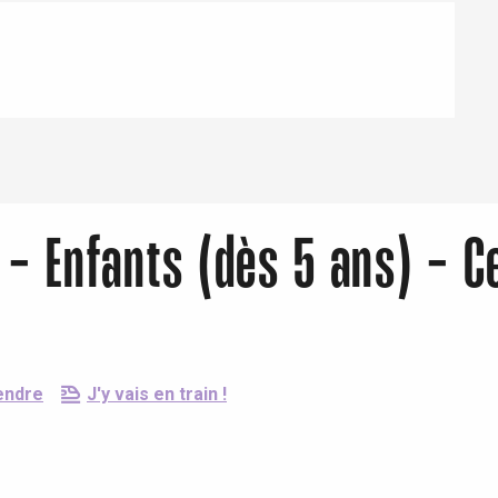
 - Enfants (dès 5 ans) - C
endre
J'y vais en train !