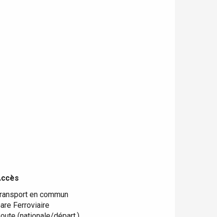
Accès
Accès
ransport en commun
are Ferroviaire
oute (nationale/départ.)