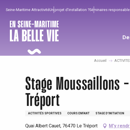
Aller
Seine-Maritime Attractivité
Un projet d'installation ?
Séminaires responsable
au
contenu
principal
De
Accueil
ACTIVITE
Stage Moussaillons -
Tréport
ACTIVITÉS SPORTIVES
COURS ENFANT
STAGE D’INITIATION
Pour profiter
Incontournables
Bien de chez nous !
Quai Albert Cauet, 76470 Le Tréport
M'y rend