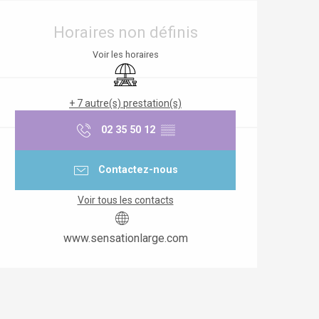
Ouverture et coordonnées
Horaires non définis
Voir les horaires
Aire de pique nique
+ 7 autre(s) prestation(s)
02 35 50 12
▒▒
Contactez-nous
Voir tous les contacts
www.sensationlarge.com