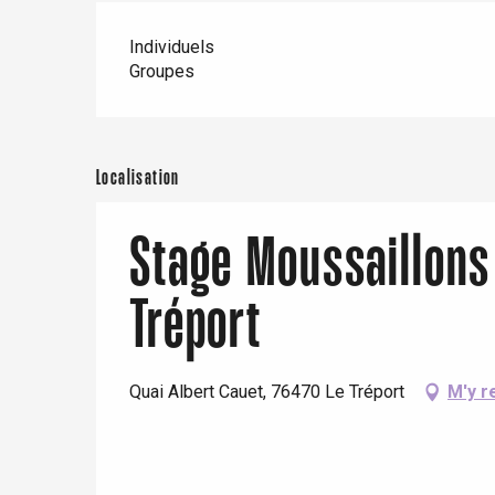
Individuels
Groupes
Localisation
Stage Moussaillons
Tréport
Quai Albert Cauet, 76470 Le Tréport
M'y r
re
éjour