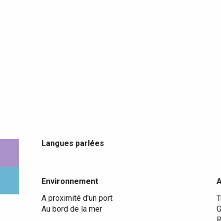
Langues parlées
Langues parlées
Environnement
Environnement
A proximité d'un port
T
Au bord de la mer
G
R