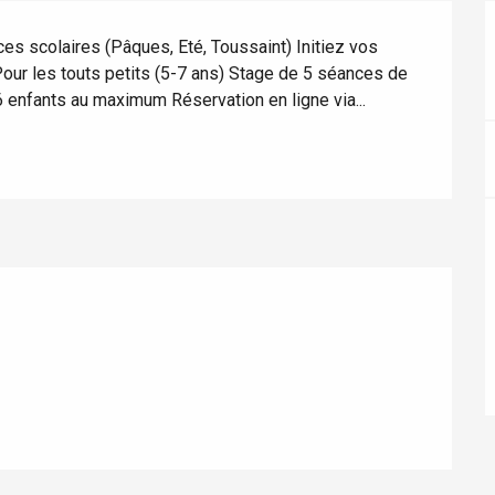
 scolaires (Pâques, Eté, Toussaint) Initiez vos 
 Pour les touts petits (5-7 ans) Stage de 5 séances de 
 enfants au maximum Réservation en ligne via...
éport
Lille 2h30
ur-Bresle