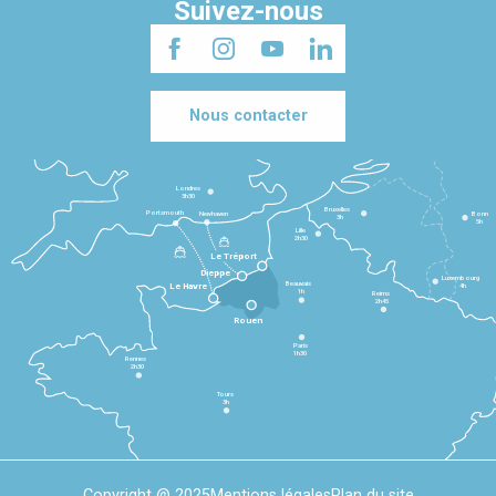
Suivez-nous
Nous contacter
Londres
3h30
Bruxelles
Portsmouth
Newhaven
Bonn
3h
5h
Lille
2h30
Le Tréport
Dieppe
Luxembourg
Beauvais
4h
Le Havre
1h
Reims
2h45
Rouen
Paris
1h30
Rennes
2h30
Tours
3h
Copyright @ 2025
Mentions légales
Plan du site