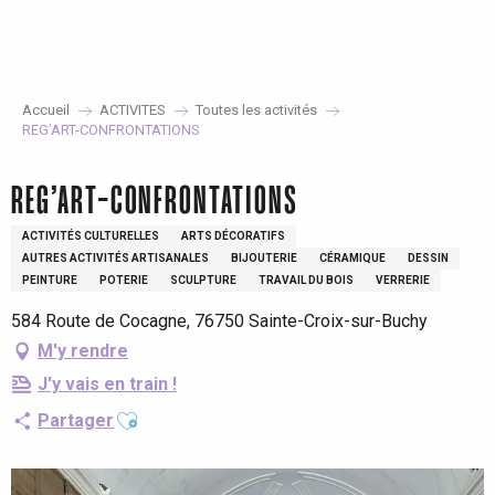
Aller
au
contenu
principal
Accueil
ACTIVITES
Toutes les activités
REG’ART-CONFRONTATIONS
REG’ART-CONFRONTATIONS
ACTIVITÉS CULTURELLES
ARTS DÉCORATIFS
AUTRES ACTIVITÉS ARTISANALES
BIJOUTERIE
CÉRAMIQUE
DESSIN
PEINTURE
POTERIE
SCULPTURE
TRAVAIL DU BOIS
VERRERIE
584 Route de Cocagne, 76750 Sainte-Croix-sur-Buchy
M'y rendre
J'y vais en train !
Ajouter aux favoris
Partager