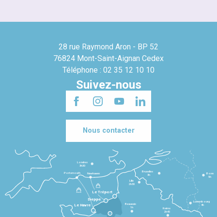
28 rue Raymond Aron - BP 52
76824 Mont-Saint-Aignan Cedex
Téléphone : 02 35 12 10 10
Suivez-nous
Nous contacter
Londres
3h30
Bruxelles
Portsmouth
Newhaven
Bonn
3h
5h
Lille
2h30
Le Tréport
Dieppe
Luxembourg
Beauvais
4h
Le Havre
1h
Reims
2h45