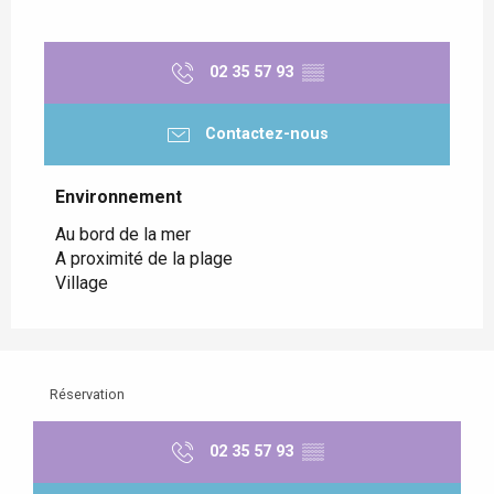
02 35 57 93
▒▒
Contactez-nous
Environnement
Environnement
Au bord de la mer
A proximité de la plage
Village
Réservation
02 35 57 93
▒▒