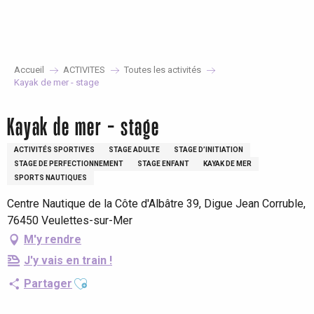
Aller
au
contenu
principal
Accueil
ACTIVITES
Toutes les activités
Kayak de mer - stage
Kayak de mer - stage
ACTIVITÉS SPORTIVES
STAGE ADULTE
STAGE D’INITIATION
STAGE DE PERFECTIONNEMENT
STAGE ENFANT
KAYAK DE MER
SPORTS NAUTIQUES
Centre Nautique de la Côte d'Albâtre 39, Digue Jean Corruble,
76450 Veulettes-sur-Mer
M'y rendre
J'y vais en train !
Ajouter aux favoris
Partager