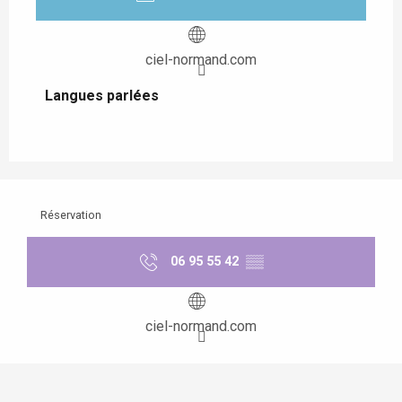
ciel-normand.com
Langues parlées
Langues parlées
Réservation
06 95 55 42
▒▒
ciel-normand.com