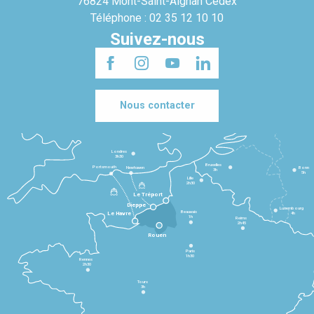
76824 Mont-Saint-Aignan Cedex
Téléphone : 02 35 12 10 10
Suivez-nous
Nous contacter
Londres
3h30
Bruxelles
Portsmouth
Newhaven
Bonn
3h
5h
Lille
2h30
Le Tréport
Dieppe
Luxembourg
Beauvais
4h
Le Havre
1h
Reims
2h45
Rouen
Paris
1h30
Rennes
2h30
Tours
3h