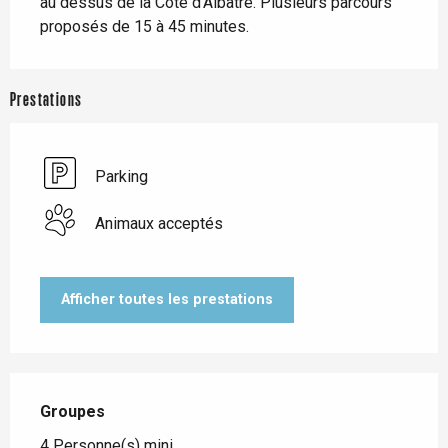
au dessus de la Côte d'Albâtre. Plusieurs parcours 
proposés de 15 à 45 minutes.
Prestations
Parking
Animaux acceptés
Afficher toutes les prestations
Groupes
Groupes
4 Personne(s) mini