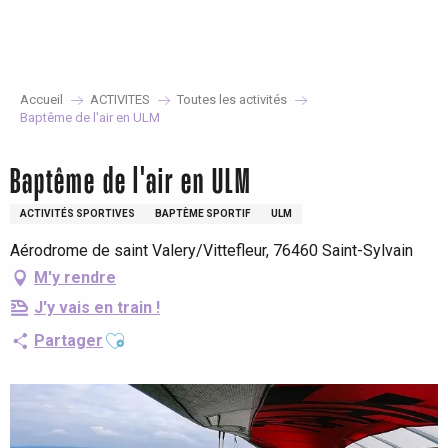
Aller
au
contenu
principal
Accueil
ACTIVITES
Toutes les activités
Baptême de l'air en ULM
Baptême de l'air en ULM
ACTIVITÉS SPORTIVES
BAPTÈME SPORTIF
ULM
Aérodrome de saint Valery/Vittefleur, 76460 Saint-Sylvain
M'y rendre
J'y vais en train !
Ajouter aux favoris
Partager