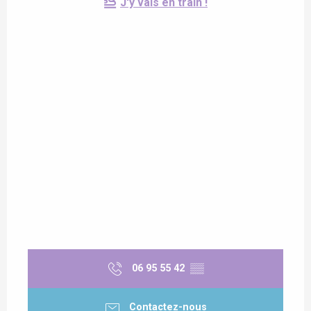
J'y vais en train !
06 95 55 42
▒▒
Contactez-nous