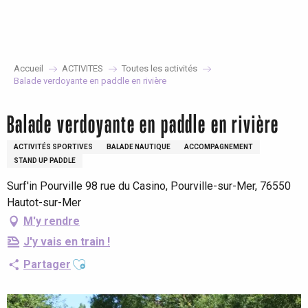
Aller
au
contenu
principal
Accueil
ACTIVITES
Toutes les activités
Balade verdoyante en paddle en rivière
Balade verdoyante en paddle en rivière
ACTIVITÉS SPORTIVES
BALADE NAUTIQUE
ACCOMPAGNEMENT
STAND UP PADDLE
Surf'in Pourville 98 rue du Casino, Pourville-sur-Mer, 76550
Hautot-sur-Mer
M'y rendre
J'y vais en train !
Ajouter aux favoris
Partager