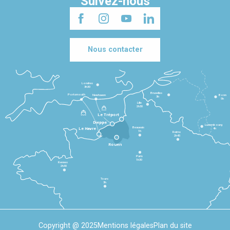
Suivez-nous
Nous contacter
Londres
3h30
Bruxelles
Portsmouth
Newhaven
Bonn
3h
5h
Lille
2h30
Le Tréport
Dieppe
Luxembourg
Beauvais
4h
Le Havre
1h
Reims
2h45
Rouen
Paris
1h30
Rennes
2h30
Tours
3h
Copyright @ 2025
Mentions légales
Plan du site