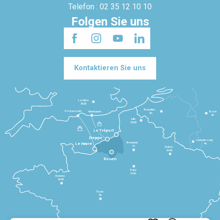
Telefon : 02 35 12 10 10
Folgen Sie uns
Kontaktieren Sie uns
Londres
3h30
Bruxelles
Portsmouth
Newhaven
Bonn
3h
5h
Lille
2h30
Le Tréport
Dieppe
Luxembourg
Beauvais
4h
Le Havre
1h
Reims
2h45
Rouen
Paris
1h30
Rennes
2h30
Tours
3h