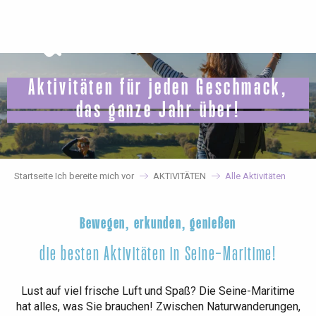
Aller
au
contenu
principal
Aktivitäten für jeden Geschmack,
das ganze Jahr über!
Startseite Ich bereite mich vor
AKTIVITÄTEN
Alle Aktivitäten
Bewegen, erkunden, genießen
die besten Aktivitäten in Seine-Maritime!
Lust auf viel frische Luft und Spaß? Die Seine-Maritime
hat alles, was Sie brauchen! Zwischen Naturwanderungen,