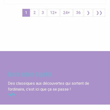
1
2
3
12+
24+
36
❯
❯❯
Seine-Maritime
Durch andere Aspekte
Des classiques aux découvertes qui sortent de
l’ordinaire, c’est ici que ça se passe !