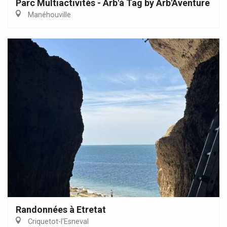
Parc Multiactivités - Arb'à Tag by Arb'Aventure
Manéhouville
Randonnées à Etretat
Criquetot-l'Esneval