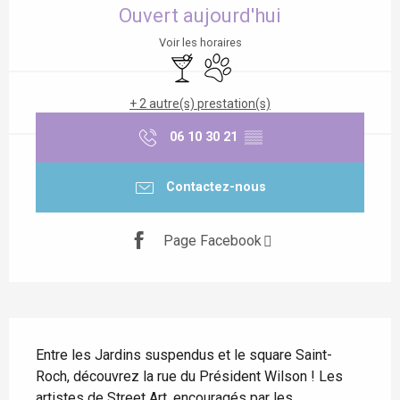
Ouvert aujourd'hui
Voir les horaires
Bar / Buvette
Animaux acceptés
+ 2 autre(s) prestation(s)
06 10 30 21
▒▒
Contactez-nous
Page Facebook
Description
Entre les Jardins suspendus et le square Saint-
Roch, découvrez la rue du Président Wilson ! Les 
artistes de Street Art, encouragés par les 