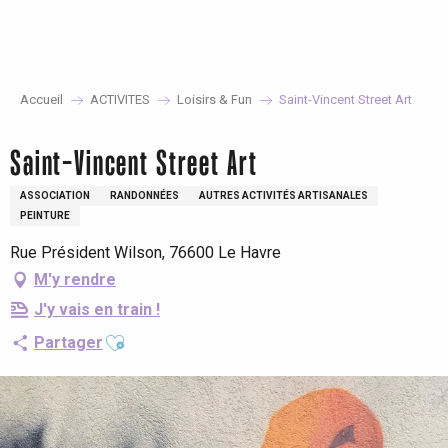
Aller
au
contenu
principal
Accueil
ACTIVITES
Loisirs & Fun
Saint-Vincent Street Art
Saint-Vincent Street Art
ASSOCIATION
RANDONNÉES
AUTRES ACTIVITÉS ARTISANALES
PEINTURE
Rue Président Wilson, 76600 Le Havre
M'y rendre
J'y vais en train !
Ajouter aux favoris
Partager