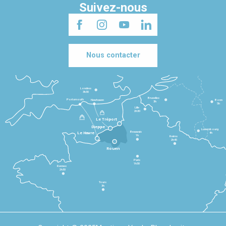
Suivez-nous
Nous contacter
Londres
3h30
Bruxelles
Portsmouth
Newhaven
Bonn
3h
5h
Lille
2h30
Le Tréport
Dieppe
Luxembourg
Beauvais
4h
Le Havre
1h
Reims
2h45
Rouen
Paris
1h30
Rennes
2h30
Tours
3h