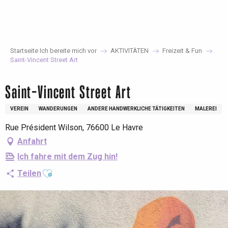
Aller
au
contenu
principal
Startseite Ich bereite mich vor
AKTIVITÄTEN
Freizeit & Fun
Saint-Vincent Street Art
Saint-Vincent Street Art
VEREIN
WANDERUNGEN
ANDERE HANDWERKLICHE TÄTIGKEITEN
MALEREI
Rue Président Wilson, 76600 Le Havre
Anfahrt
Ich fahre mit dem Zug hin!
Ajouter aux favoris
Teilen