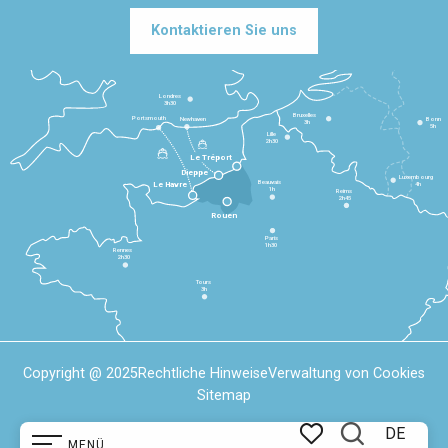
Kontaktieren Sie uns
Londres
3h30
Bruxelles
Portsmouth
Newhaven
Bonn
3h
5h
Lille
2h30
Le Tréport
Dieppe
Luxembourg
Beauvais
4h
Le Havre
1h
Reims
2h45
Rouen
Paris
1h30
Rennes
2h30
Tours
3h
Copyright @ 2025
Rechtliche Hinweise
Verwaltung von Cookies
Sitemap
DE
MENÜ