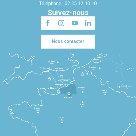
Téléphone : 02 35 12 10 10
Suivez-nous
Nous contacter
Londres
3h30
Bruxelles
Portsmouth
Newhaven
Bonn
3h
5h
Lille
2h30
Le Tréport
Dieppe
Luxembourg
Beauvais
4h
Le Havre
1h
Reims
2h45
Rouen
Paris
1h30
Rennes
2h30
Tours
3h