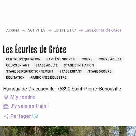
Aller
au
contenu
principal
Accueil
ACTIVITES
Loisirs & Fun
Les Écuries de Grâce
Les Écuries de Grâce
CENTRE D'ÉQUITATION
BAPTÈME SPORTIF
COURS
COURS ADULTE
COURS ENFANT
STAGE ADULTE
STAGE D’INITIATION
STAGE DE PERFECTIONNEMENT
STAGE ENFANT
STAGE GROUPE
EQUITATION
RANDONNÉE ÉQUESTRE
Hameau de Dracqueville, 76890 Saint-Pierre-Bénouville
M'y rendre
J'y vais en train !
Ajouter aux favoris
Partager