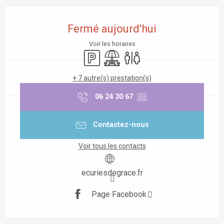
Ouverture et coordonnées
Fermé aujourd'hui
Voir les horaires
Parking
Aire de pique nique
Toilettes
+ 7 autre(s) prestation(s)
06 24 30 67
▒▒
Contactez-nous
Voir tous les contacts
ecuriesdegrace.fr
Page Facebook