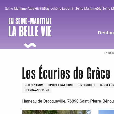
Aller
Seine-Maritime Attraktivität
Das schöne Leben in Seine-Maritime
Die Seine-
au
contenu
principal
Destin
Startse
Les Écuries de Grâce
REITZENTRUM
SPORT EINWEIHUNG
UNTERRICHT
KURSE FÜ
PFERDWANDERUNG
Hameau de Dracqueville, 76890 Saint-Pierre-Bénouv
Um zu profitieren
Unumgänglich
Gut aus der Heimat !