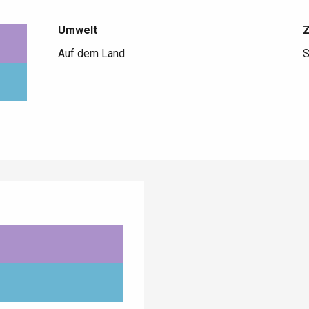
Umwelt
Umwelt
Auf dem Land
S