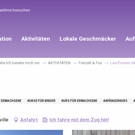
Maritime besuchen
ation
Aktivitäten
Lokale Geschmäcker
Auf
ite Ich bereite mich vor
AKTIVITÄTEN
Freizeit & Fun
Les Écuries d
R ERWACHSENE
KURSE FÜR KINDER
KURS FÜR ERWACHSENE
ANFÄNGERKURS
ille
Anfahrt
Ich fahre mit dem Zug hin!