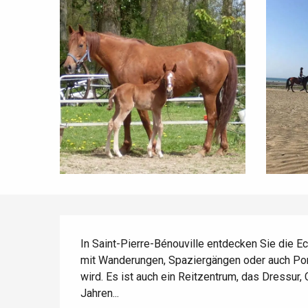
Die gesamte Agenda
Trendige Orte
Aufenthalte am Meer
Frühling
Bester Brunch
Aufenthalte mit dem
Zug
Wenn es regnet
Restaurants mit
Aussicht
Fahrradaufenthalte
Mit den Kindern
Unter Freunden
Beschreibung
In Saint-Pierre-Bénouville entdecken Sie die Ec
mit Wanderungen, Spaziergängen oder auch Pony
wird. Es ist auch ein Reitzentrum, das Dressur,
Jahren...