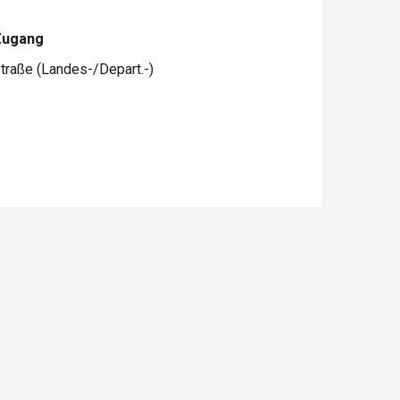
Zugang
Zugang
traße (Landes-/Depart.-)