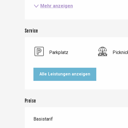
Mehr anzeigen
Service
Parkplatz
Picknic
Alle Leistungen anzeigen
Le Tr
Eu
Preise
Criel-sur-Mer
Basistarif
Blangy-s
Dieppe