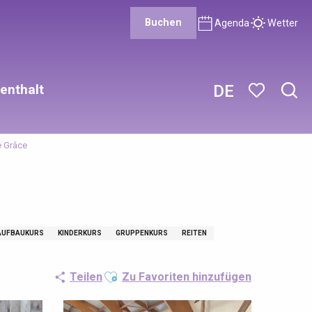
Buchen
Agenda
Wetter
enthalt
DE
Such
Voir les favor
e Grâce
AUFBAUKURS
KINDERKURS
GRUPPENKURS
REITEN
Ajouter aux favoris
Teilen
Zu Favoriten hinzufügen