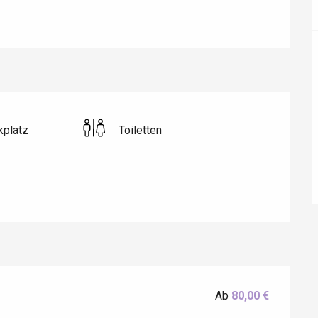
kplatz
Toiletten
éport
Lille 2h30
Ab
80,00 €
ur-Bresle