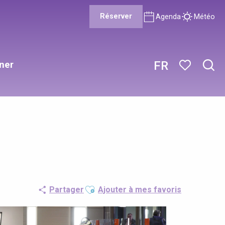
Réserver
Agenda
Météo
ner
FR
Rech
Voir les favor
Ajouter aux favoris
Partager
Ajouter à mes favoris