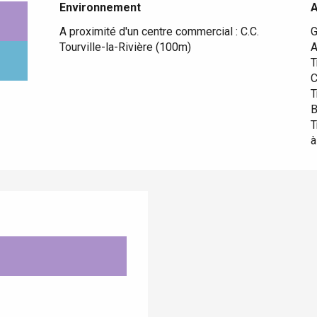
Environnement
Environnement
A proximité d'un centre commercial :
C.C.
G
Tourville-la-Rivière
(100m)
A
T
C
T
B
T
à