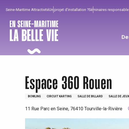
Aller
Seine-Maritime Attractivité
Un projet d'installation ?
Séminaires responsable
au
contenu
principal
De
Espace 360 Rouen
BOWLING
CIRCUIT KARTING
SALLE DE BILLARD
SALLE DE JEU
11 Rue Parc en Seine, 76410 Tourville-la-Rivière
Pour profiter
Incontournables
Bien de chez nous !