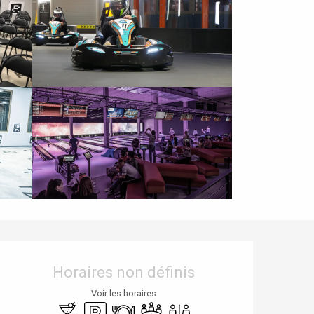
Ouverture et coordonnées
Horaires non définis
Voir les horaires
Bar / Buvette
Parking
Restaurant
Salle de réunion
Toilettes