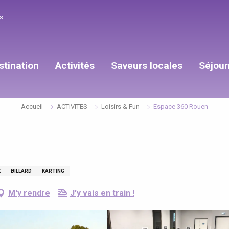
s
stination
Activités
Saveurs locales
Séjour
Accueil
ACTIVITES
Loisirs & Fun
Espace 360 Rouen
X
BILLARD
KARTING
M'y rendre
J'y vais en train !