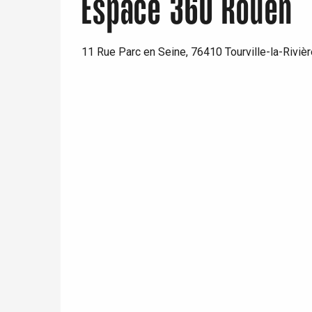
Espace 360 Rouen
re
éjour
11 Rue Parc en Seine, 76410 Tourville-la-Rivièr