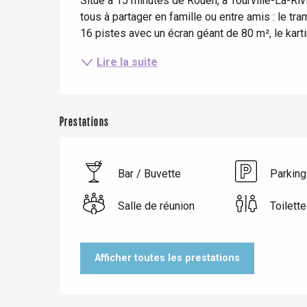
Situé à 15 minutes de Rouen, à Tourville-La-Ri
e
tous à partager en famille ou entre amis : le tr
Neufchâtel-en-Bray
Doudeville
16 pistes avec un écran géant de 80 m², le karti
Val-de-Scie
Lire la suite
etot
Forges-les-
Clères
Buchy
Prestations
en-Seine
Duclair
Rouen
Bar / Buvette
Parking
Salle de réunion
Toilett
Paris 1h30
Afficher toutes les prestations