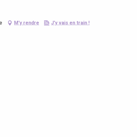
e
M'y rendre
J'y vais en train !