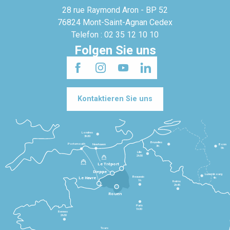
28 rue Raymond Aron - BP 52
76824 Mont-Saint-Agnan Cedex
Telefon : 02 35 12 10 10
Folgen Sie uns
Kontaktieren Sie uns
Londres
3h30
Bruxelles
Portsmouth
Newhaven
Bonn
3h
5h
Lille
2h30
Le Tréport
Dieppe
Luxembourg
Beauvais
4h
Le Havre
1h
Reims
2h45
Rouen
Paris
1h30
Rennes
2h30
Tours