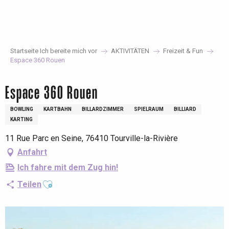
Aller
au
contenu
principal
Startseite Ich bereite mich vor
AKTIVITÄTEN
Freizeit & Fun
Espace 360 Rouen
Espace 360 Rouen
BOWLING
KARTBAHN
BILLARDZIMMER
SPIELRAUM
BILLIARD
KARTING
11 Rue Parc en Seine, 76410 Tourville-la-Rivière
Anfahrt
Ich fahre mit dem Zug hin!
Ajouter aux favoris
Teilen