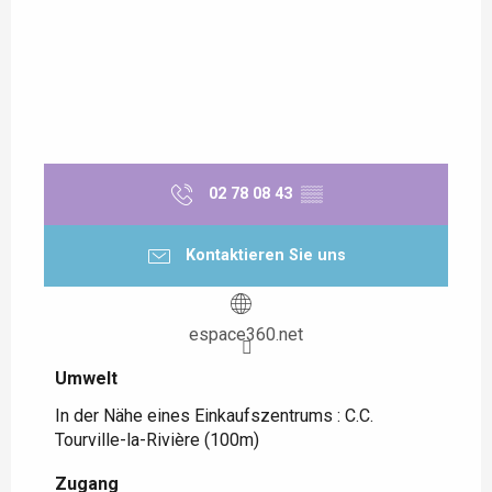
02 78 08 43
▒▒
Kontaktieren Sie uns
espace360.net
Umwelt
Umwelt
In der Nähe eines Einkaufszentrums :
C.C.
Tourville-la-Rivière
(100m)
Zugang
Zugang