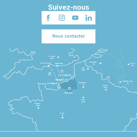
Suivez-nous
Nous contacter
Londres
3h30
Bruxelles
Portsmouth
Newhaven
Bonn
3h
5h
Lille
2h30
Le Tréport
Dieppe
Luxembourg
Beauvais
4h
Le Havre
1h
Reims
2h45
Rouen
Paris
1h30
Rennes
2h30
Tours
3h