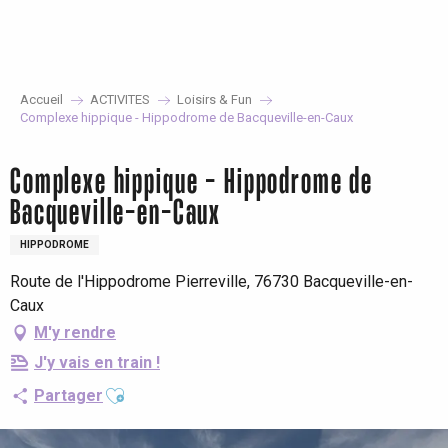
Aller
au
contenu
principal
Accueil
ACTIVITES
Loisirs & Fun
Complexe hippique - Hippodrome de Bacqueville-en-Caux
Complexe hippique - Hippodrome de
Bacqueville-en-Caux
HIPPODROME
Route de l'Hippodrome Pierreville, 76730 Bacqueville-en-
Caux
M'y rendre
J'y vais en train !
Ajouter aux favoris
Partager