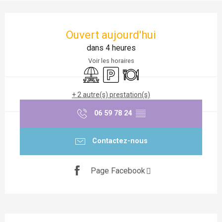
Ouverture et coordonnées
Ouvert aujourd'hui
dans 4 heures
Voir les horaires
Aire de pique nique
Parking
Restaurant
+ 2 autre(s) prestation(s)
06 59 78 24
▒▒
Contactez-nous
Page Facebook
Description