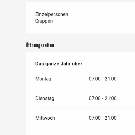
Forges-les-
Clères
Einzelpersonen
Buchy
Gruppen
en-Seine
Duclair
Rouen
Öffnungszeiten
Das ganze Jahr über
Das ganze Jahr über
Paris 1h30
Montag
07:00 - 21:00
Dienstag
07:00 - 21:00
Mittwoch
07:00 - 21:00