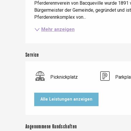
Pferderennverein von Bacqueville wurde 1891
Le Tr
Bürgermeister der Gemeinde, gegründet und ist e
Pferderennkomplex von...
Eu
Mehr anzeigen
Criel-sur-Mer
Blangy-s
Service
Dieppe
Offranville
Picknickplatz
Parkpla
t-Valery-en-Caux
er
Alle Leistungen anzeigen
e
Neufchâtel-en-Bray
Doudeville
Val-de-Scie
Angenommene Kundschaften
etot