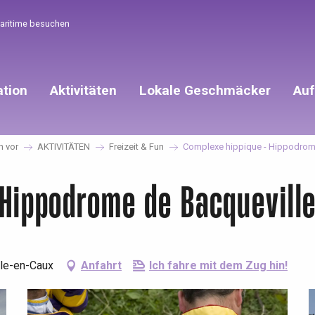
Maritime besuchen
ation
Aktivitäten
Lokale Geschmäcker
Auf
h vor
AKTIVITÄTEN
Freizeit & Fun
Complexe hippique - Hippodrome
 Hippodrome de Bacquevill
lle-en-Caux
Anfahrt
Ich fahre mit dem Zug hin!