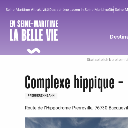
Aller
Seine-Maritime Attraktivität
Das schöne Leben in Seine-Maritime
Die Seine-
au
contenu
principal
Destin
Startseite Ich bereite mic
Complexe hippique -
PFERDERENNBAHN
Route de l'Hippodrome Pierreville, 76730 Bacquevi
Um zu profitieren
Unumgänglich
Gut aus der Heimat !