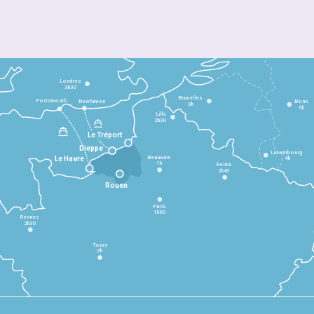
Londres
3h30
Bruxelles
Portsmouth
Newhaven
Bonn
3h
5h
Lille
2h30
Le Tréport
Dieppe
Luxembourg
Beauvais
4h
Le Havre
1h
Reims
2h45
Rouen
Paris
1h30
Rennes
2h30
Tours
3h