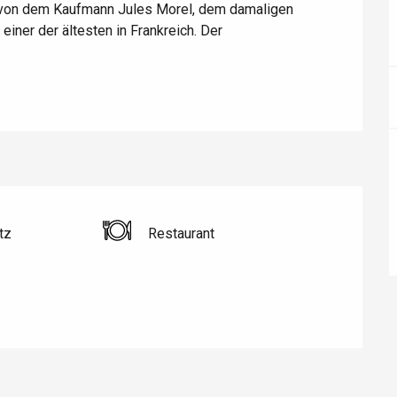
 von dem Kaufmann Jules Morel, dem damaligen 
éport
iner der ältesten in Frankreich. Der 
Lille 2h30
ur-Bresle
tz
Restaurant