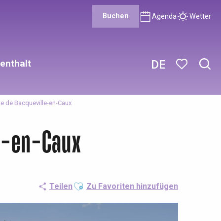
Buchen
Agenda
Wetter
enthalt
DE
Such
Voir les favor
 de Bacqueville-en-Caux
e-en-Caux
Ajouter aux favoris
Teilen
Zu Favoriten hinzufügen