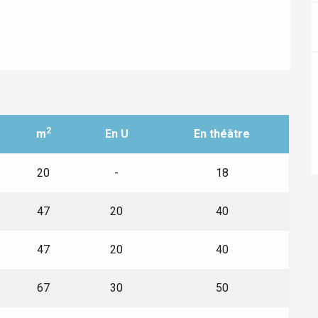
2
m
En U
En théâtre
20
-
18
éport
47
20
40
Lille 2h30
47
20
40
67
30
50
ur-Bresle