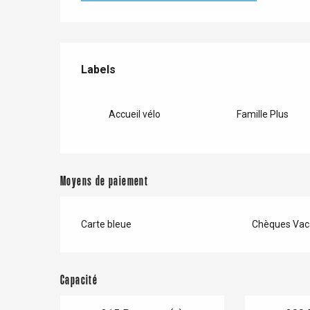
Paris 1h30
Offres de prestations
Labels
Labels
Accueil vélo
Famille Plus
Moyens de paiement
Carte bleue
Chèques Vac
Capacité