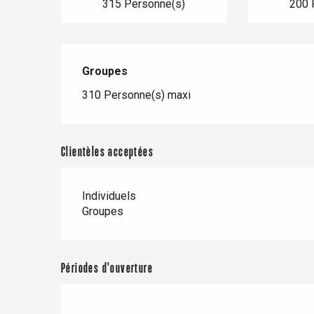
315 Personne(s)
200 
Groupes
Groupes
310 Personne(s) maxi
Clientèles acceptées
Individuels
Groupes
re
éjour
Périodes d'ouverture