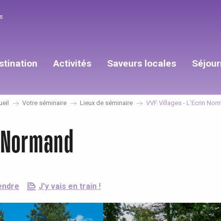
s
stination
Activités
Saveurs locales
Séjour
eil
Votre séminaire
Lieux de séminaire
VVF Villages - L'Ecrin No
n Normand
endre
J'y vais en train !