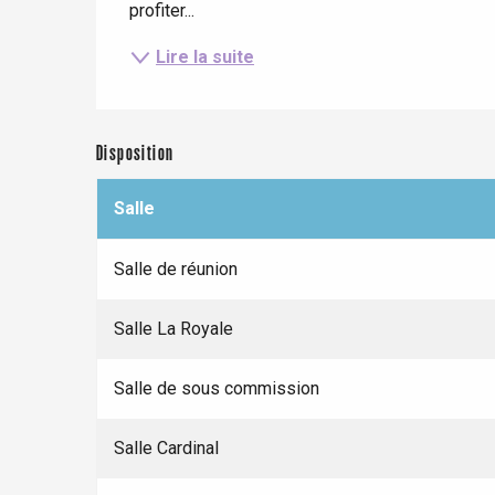
profiter...
Lire la suite
Disposition
Salle
Salle de réunion
Le Tr
Salle La Royale
Eu
Salle de sous commission
Criel-sur-Mer
Salle Cardinal
Blangy-s