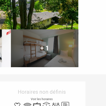
+ 1
Ouverture et coordonnées
Horaires non définis
Voir les horaires
Draps et linge
WiFi
Télévision
Terrasse
Toilettes
Parking