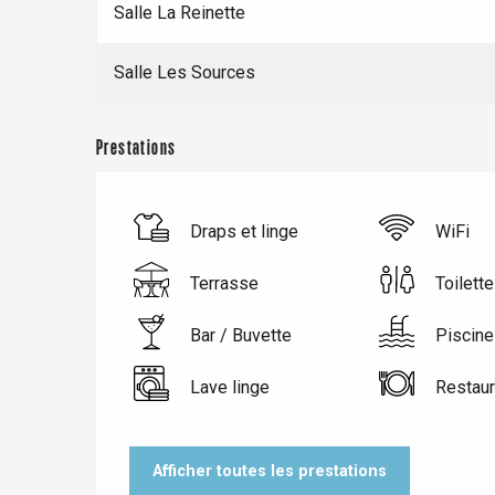
Dieppe
Salle La Reinette
Offranville
Salle Les Sources
t-Valery-en-Caux
er
Prestations
e
Neufchâtel-en-Bray
Doudeville
Draps et linge
WiFi
Val-de-Scie
etot
Terrasse
Toilett
Forges-les-
Clères
Bar / Buvette
Piscine
Buchy
en-Seine
Lave linge
Restaur
Duclair
Rouen
Afficher toutes les prestations