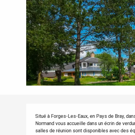
Tout l'agenda
Lieux branchés
Séjours en bord de
mer
Eté
Meilleurs brunch
Séjours en train
Quand il pleut
Restaurants avec vue
Séjours à vélo
Avec les enfants
Entre amis
Description
Situé à Forges-Les-Eaux, en Pays de Bray, dans
Normand vous accueille dans un écrin de verdur
salles de réunion sont disponibles avec des équ