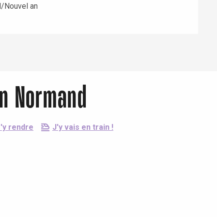
l/Nouvel an
rin Normand
'y rendre
J'y vais en train !