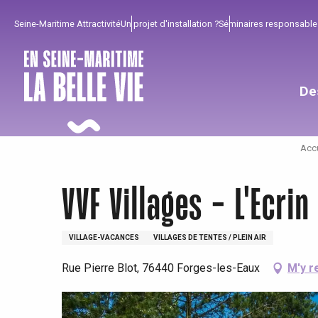
Aller
Seine-Maritime Attractivité
Un projet d'installation ?
Séminaires responsable
au
contenu
principal
De
Accu
VVF Villages - L'Ecri
VILLAGE-VACANCES
VILLAGES DE TENTES / PLEIN AIR
Rue Pierre Blot, 76440 Forges-les-Eaux
M'y r
Pour profiter
Incontournables
Bien de chez nous !