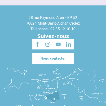
28 rue Raymond Aron - BP 52
76824 Mont-Saint-Aignan Cedex
Téléphone : 02 35 12 10 10
Suivez-nous
Nous contacter
Londres
3h30
Bruxelles
Portsmouth
Newhaven
Bonn
3h
5h
Lille
2h30
Le Tréport
Dieppe
Luxembourg
Beauvais
4h
Le Havre
1h
Reims
2h45
Rouen