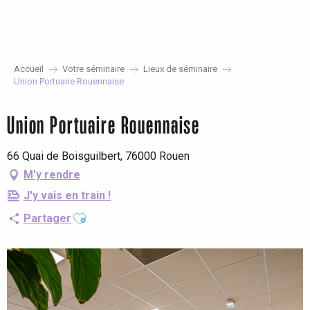
Aller
au
contenu
principal
Accueil
Votre séminaire
Lieux de séminaire
Union Portuaire Rouennaise
Union Portuaire Rouennaise
66 Quai de Boisguilbert, 76000 Rouen
M'y rendre
J'y vais en train !
Ajouter aux favoris
Partager