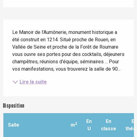
Description
Le Manoir de l’Aumônerie, monument historique a 
été construit en 1214. Situé proche de Rouen, en 
Vallée de Seine et proche de la Forêt de Roumare 
vous ouvre ses portes pour des cocktails, déjeuners 
champêtres, réunions d'équipe, séminaires ... Pour 
vos manifestations, vous trouverez la salle de 90...
Lire la suite
Disposition
En
En
En
2
Salle
m
U
classe
théâ