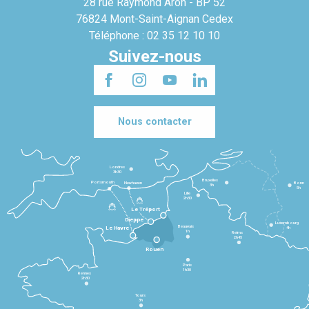
28 rue Raymond Aron - BP 52
76824 Mont-Saint-Aignan Cedex
Téléphone : 02 35 12 10 10
Suivez-nous
Nous contacter
Londres
3h30
Bruxelles
Portsmouth
Newhaven
Bonn
3h
5h
Lille
2h30
Le Tréport
Dieppe
Luxembourg
Beauvais
4h
Le Havre
1h
Reims
2h45
Rouen
Paris
1h30
Rennes
2h30
Tours
3h