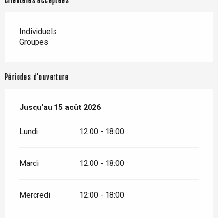
Clientèles acceptées
Individuels
Groupes
Périodes d'ouverture
Du
Jusqu'au
1 juillet 2026
15 août 2026
au
15 août 2026
Lundi
12:00 - 18:00
Mardi
12:00 - 18:00
Mercredi
12:00 - 18:00