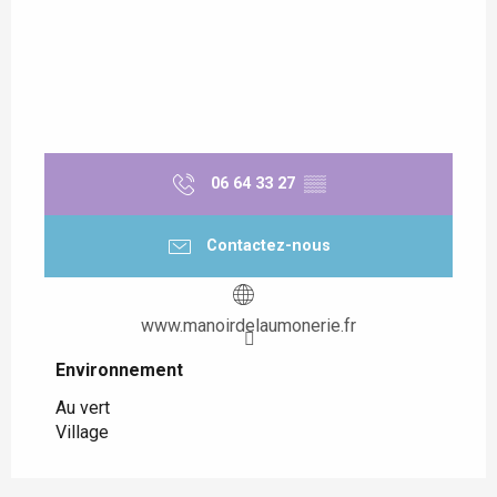
06 64 33 27
▒▒
Contactez-nous
www.manoirdelaumonerie.fr
Environnement
Environnement
Au vert
Village