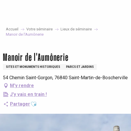
Aller
au
contenu
principal
Accueil
Votre séminaire
Lieux de séminaire
Manoir de l'Aumônerie
Séminaire Responsable
Manoir de l'Aumônerie
SITES ET MONUMENTS HISTORIQUES
PARCS ET JARDINS
54 Chemin Saint-Gorgon, 76840 Saint-Martin-de-Boscherville
M'y rendre
J'y vais en train !
Ajouter aux favoris
Partager