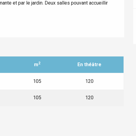
nte et par le jardin. Deux salles pouvant accueillir 
ur-Bresle
2
m
En théâtre
105
120
Eaux
105
120