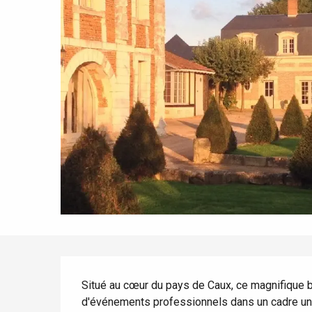
Eté
Meilleurs brunch
Séjours en train
Quand il pleut
Restaurants avec vue
Séjours à vélo
Avec les enfants
Entre amis
Le Tr
Eu
Description
Situé au cœur du pays de Caux, ce magnifique b
d'événements professionnels dans un cadre uniq
Criel-sur-Mer