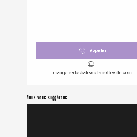
re
éjour
Appeler
orangerieduchateaudemotteville.com
Nous vous suggérons