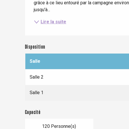
grâce à ce lieu entouré par la campagne environna
Blangy-s
jusqu'à...
Dieppe
Lire la suite
Offranville
t-Valery-en-Caux
er
Disposition
e
Salle
Neufchâtel-en-Bray
Doudeville
Val-de-Scie
Salle 2
etot
Forges-les-
Salle 1
Clères
Buchy
en-Seine
Capacité
Duclair
Rouen
120 Personne(s)