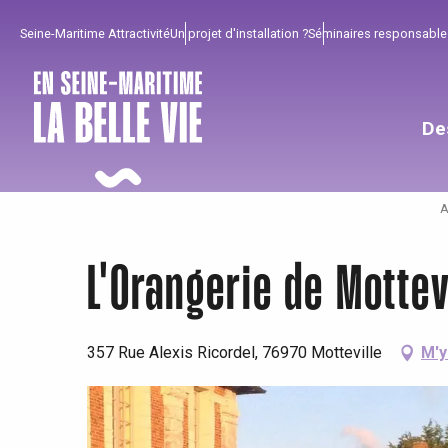
Aller
Seine-Maritime Attractivité
Un projet d'installation ?
Séminaires responsable
au
contenu
principal
De
A
L'Orangerie de Mottev
357 Rue Alexis Ricordel, 76970 Motteville
M'y
Pour profiter
Incontournables
Bien de chez nous !
Tout l'agenda
Lieux branchés
Séjours en bord de
mer