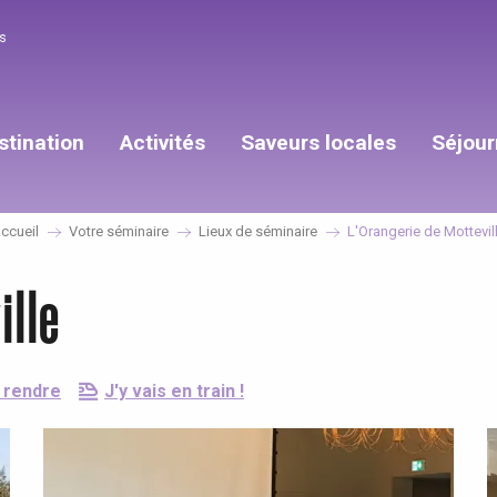
s
stination
Activités
Saveurs locales
Séjour
ccueil
Votre séminaire
Lieux de séminaire
L'Orangerie de Mottevil
ille
 rendre
J'y vais en train !