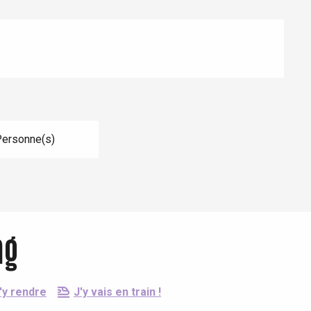
Personne(s)
ng
'y rendre
J'y vais en train !