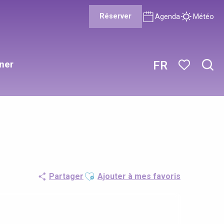
Réserver
Agenda
Météo
ner
FR
Rech
Voir les favor
Ajouter aux favoris
Partager
Ajouter à mes favoris