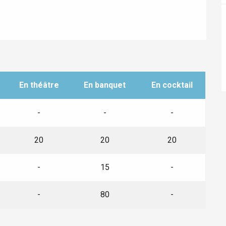
ur-Bresle
En théâtre
En banquet
En cocktail
-
-
-
20
20
20
Eaux
-
15
-
-
80
-