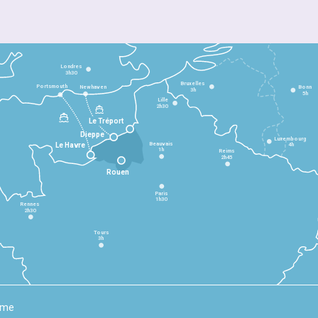
Londres
3h30
Bruxelles
Portsmouth
Newhaven
Bonn
3h
5h
Lille
2h30
Le Tréport
Dieppe
Luxembourg
Beauvais
4h
Le Havre
1h
Reims
2h45
Rouen
Paris
1h30
Rennes
2h30
Tours
3h
rme