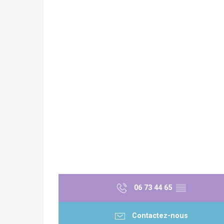
re
éjour
06 73 44 65
▒▒
Contactez-nous