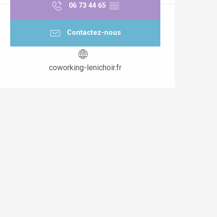
06 73 44 65
▒▒
Contactez-nous
coworking-lenichoir.fr