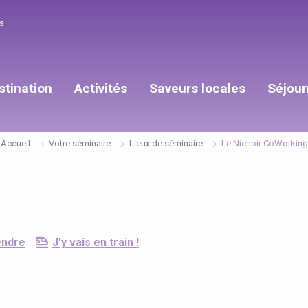
s
stination
Activités
Saveurs locales
Séjour
Accueil
Votre séminaire
Lieux de séminaire
Le Nichoir CoWorking
endre
J'y vais en train !