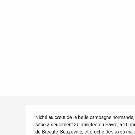
Eté
Meilleurs brunch
Séjours en train
Quand il pleut
Restaurants avec vue
Séjours à vélo
Avec les enfants
Entre amis
Le Tr
Description
Eu
Niché au cœur de la belle campagne normande, L
situé à seulement 30 minutes du Havre, à 20 min
de Bréauté-Beuzeville, et proche des axes majeu