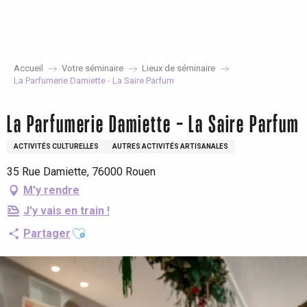
Aller
au
contenu
principal
Accueil
Votre séminaire
Lieux de séminaire
La Parfumerie Damiette - La Saire Parfum
La Parfumerie Damiette - La Saire Parfum
ACTIVITÉS CULTURELLES
AUTRES ACTIVITÉS ARTISANALES
35 Rue Damiette, 76000 Rouen
M'y rendre
J'y vais en train !
Ajouter aux favoris
Partager