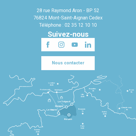
28 rue Raymond Aron - BP 52
76824 Mont-Saint-Aignan Cedex
Téléphone : 02 35 12 10 10
Suivez-nous
Nous contacter
Londres
3h30
Bruxelles
Portsmouth
Newhaven
Bonn
3h
5h
Lille
2h30
Le Tréport
Dieppe
Luxembourg
Beauvais
4h
Le Havre
1h
Reims
2h45
Rouen
Paris
1h30
Rennes
2h30