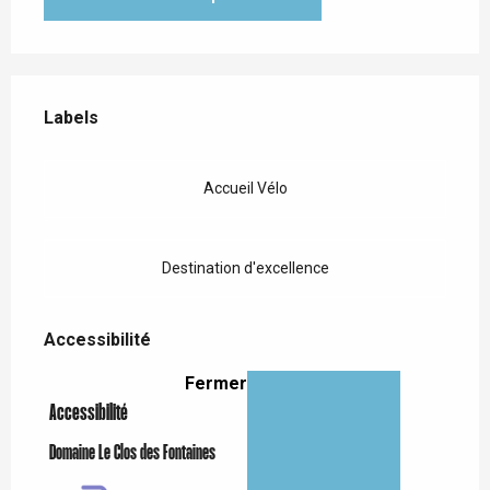
Offres de prestations
Labels
Labels
Accueil Vélo
Destination d'excellence
Accessibilité
Accessibilité
Fermer
Accessibilité
Domaine Le Clos des Fontaines