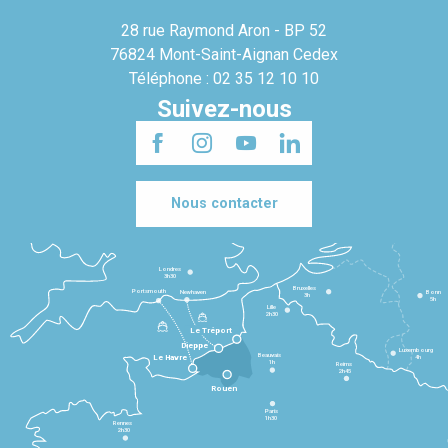
28 rue Raymond Aron - BP 52
76824 Mont-Saint-Aignan Cedex
Téléphone : 02 35 12 10 10
Suivez-nous
Nous contacter
Londres
3h30
Bruxelles
Portsmouth
Newhaven
Bonn
3h
5h
Lille
2h30
Le Tréport
Dieppe
Luxembourg
Beauvais
4h
Le Havre
1h
Reims
2h45
Rouen
Paris
1h30
Rennes
2h30