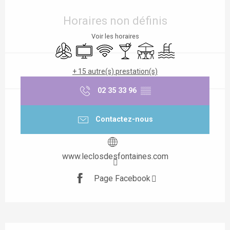
Ouverture et coordonnées
Horaires non définis
Voir les horaires
Air conditionné
Télévision
WiFi
Bar / Buvette
Terrasse
Piscine
+ 15 autre(s) prestation(s)
02 35 33 96
▒▒
Contactez-nous
www.leclosdesfontaines.com
Page Facebook
Description