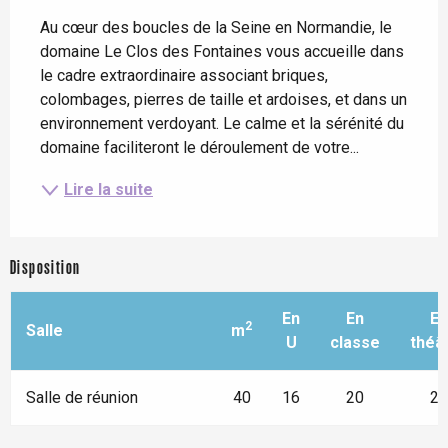
Au cœur des boucles de la Seine en Normandie, le 
domaine Le Clos des Fontaines vous accueille dans 
le cadre extraordinaire associant briques, 
colombages, pierres de taille et ardoises, et dans un 
environnement verdoyant. Le calme et la sérénité du 
domaine faciliteront le déroulement de votre...
Lire la suite
Disposition
En
En
En
2
Salle
m
U
classe
théâ
Salle de réunion
40
16
20
25