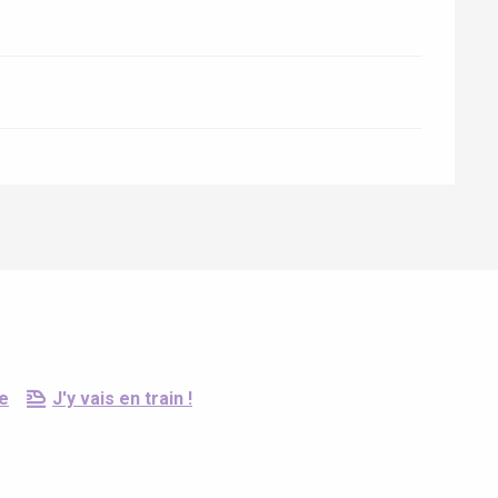
e
J'y vais en train !