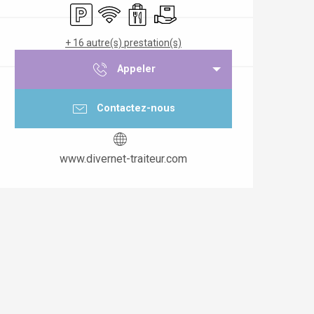
Parking
WiFi
Vente à emporter
Livraison
+ 16 autre(s) prestation(s)
Appeler
Contactez-nous
www.divernet-traiteur.com