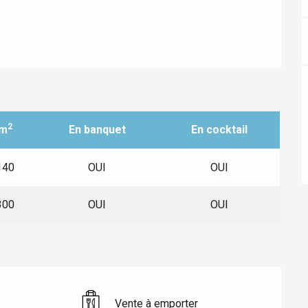
2
m
En banquet
En cocktail
140
OUI
OUI
éport
300
OUI
OUI
Lille 2h30
ur-Bresle
Vente à emporter