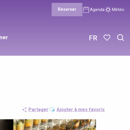
Réserver
Agenda
Météo
ner
FR
Rech
Voir les favor
Ajouter aux favoris
Partager
Ajouter à mes favoris