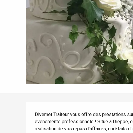
Tout l'agenda
Lieux branchés
Séjours en bord de
mer
Eté
Meilleurs brunch
Séjours en train
Quand il pleut
Restaurants avec vue
Séjours à vélo
Avec les enfants
Entre amis
Description
Divernet Traiteur vous offre des prestations s
événements professionnels ! Situé à Dieppe, ce t
réalisation de vos repas d'affaires, cocktails d'e