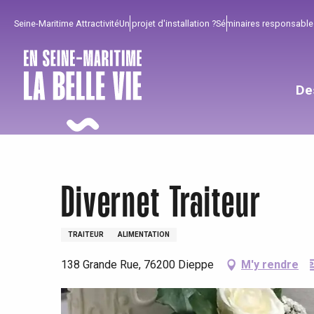
Aller
Seine-Maritime Attractivité
Un projet d'installation ?
Séminaires responsable
au
contenu
principal
De
Divernet Traiteur
TRAITEUR
ALIMENTATION
138 Grande Rue, 76200 Dieppe
M'y rendre
Pour profiter
Incontournables
Bien de chez nous !