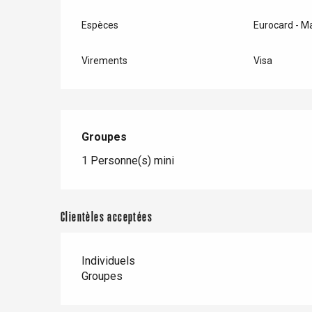
Espèces
Eurocard - M
Virements
Visa
Groupes
Groupes
1 Personne(s) mini
Clientèles acceptées
re
éjour
Individuels
Groupes