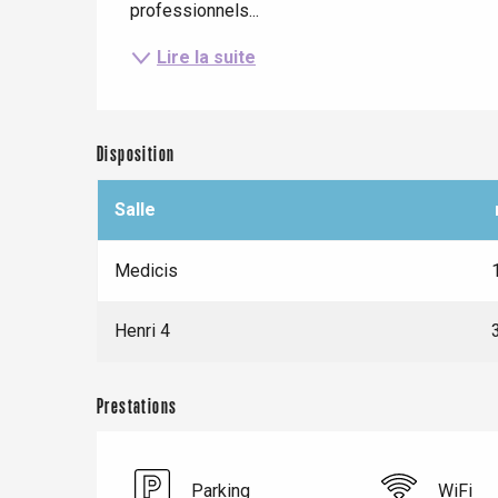
professionnels...
Lire la suite
Disposition
Salle
Medicis
Le Tr
Henri 4
Eu
Prestations
Criel-sur-Mer
Blangy-s
Parking
WiFi