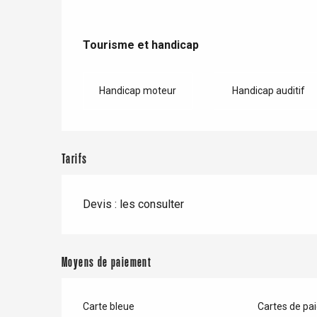
Tourisme et handicap
Tourisme et handicap
Paris 1h30
Handicap moteur
Handicap auditif
Tarifs
Devis : les consulter
Moyens de paiement
Carte bleue
Cartes de pa