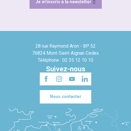
Je m'inscris à la newsletter
28 rue Raymond Aron - BP 52
76824 Mont-Saint-Aignan Cedex
Téléphone : 02 35 12 10 10
Suivez-nous
Nous contacter
Londres
3h30
Bruxelles
Portsmouth
Newhaven
Bonn
3h
5h
Lille
2h30