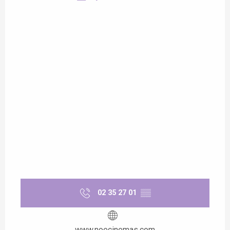
02 35 27 01
▒▒
www.noecinemas.com