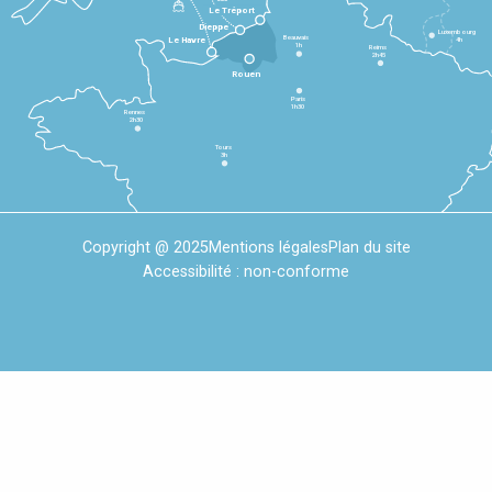
Le Tréport
Dieppe
Luxembourg
Beauvais
4h
Le Havre
1h
Reims
2h45
Rouen
Paris
1h30
Rennes
2h30
Tours
3h
Copyright @ 2025
Mentions légales
Plan du site
Accessibilité : non-conforme