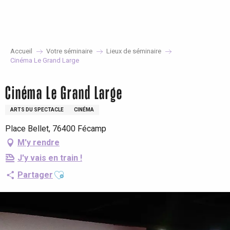
Aller
au
contenu
principal
Accueil
Votre séminaire
Lieux de séminaire
Cinéma Le Grand Large
Cinéma Le Grand Large
ARTS DU SPECTACLE
CINÉMA
Place Bellet, 76400 Fécamp
M'y rendre
J'y vais en train !
Ajouter aux favoris
Partager