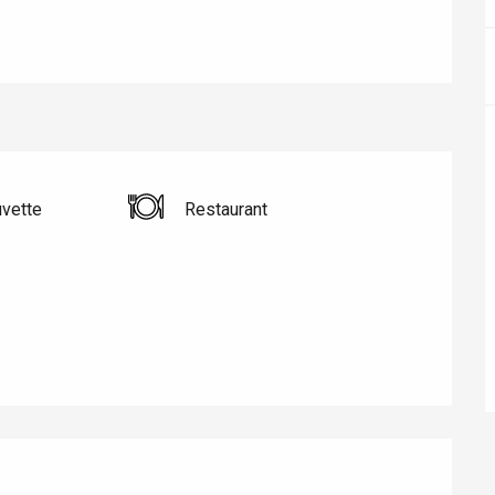
uvette
Restaurant
éport
Lille 2h30
ur-Bresle