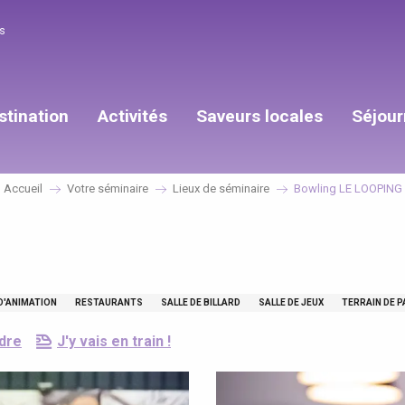
s
stination
Activités
Saveurs locales
Séjour
Accueil
Votre séminaire
Lieux de séminaire
Bowling LE LOOPING
 D'ANIMATION
RESTAURANTS
SALLE DE BILLARD
SALLE DE JEUX
TERRAIN DE P
dre
J'y vais en train !