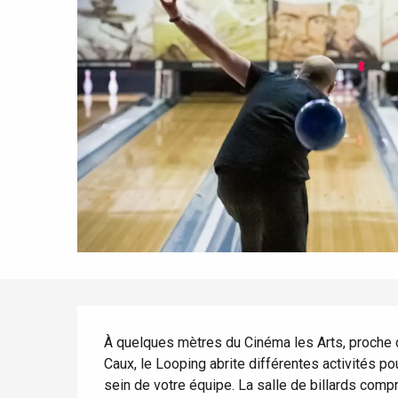
Tout l'agenda
Lieux branchés
Séjours en bord de
mer
Eté
Meilleurs brunch
Séjours en train
Quand il pleut
Restaurants avec vue
Séjours à vélo
Avec les enfants
Entre amis
Description
À quelques mètres du Cinéma les Arts, proche 
Caux, le Looping abrite différentes activités pour
sein de votre équipe. La salle de billards comp