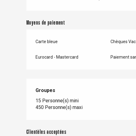
Moyens de paiement
Carte bleue
Chèques Vac
Eurocard - Mastercard
Paiement san
Groupes
Groupes
15 Personne(s) mini
re
éjour
450 Personne(s) maxi
Clientèles acceptées