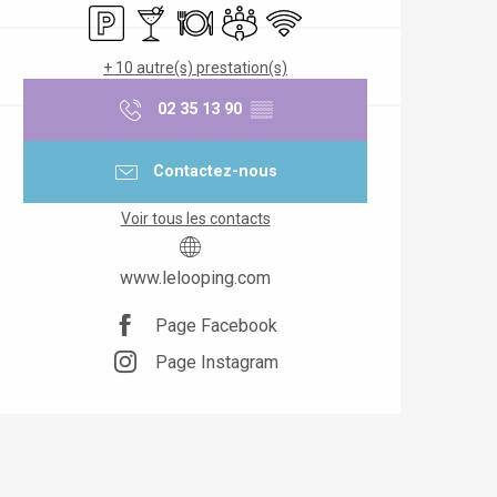
Parking
Bar / Buvette
Restaurant
Salle de réunion
WiFi
+ 10 autre(s) prestation(s)
02 35 13 90
▒▒
Contactez-nous
Voir tous les contacts
www.lelooping.com
Page Facebook
Page Instagram