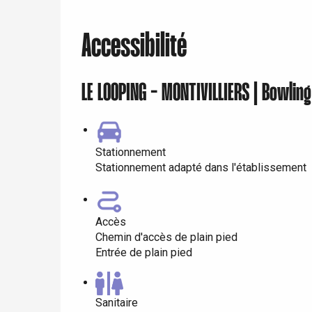
Dieppe
Offranville
Accessibilité
t-Valery-en-Caux
er
LE LOOPING - MONTIVILLIERS | Bowling
e
Neufchâtel-en-Bray
Doudeville
Val-de-Scie
Stationnement
Stationnement adapté dans l'établissement
etot
Forges-les-
Clères
Accès
Buchy
en-Seine
Chemin d'accès de plain pied
Entrée de plain pied
Duclair
Rouen
Sanitaire