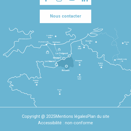
Nous contacter
Londres
3h30
Bruxelles
Portsmouth
Newhaven
Bonn
3h
5h
Lille
2h30
Le Tréport
Dieppe
Luxembourg
Beauvais
4h
Le Havre
1h
Reims
2h45
Rouen
Paris
1h30
Rennes
2h30
Tours
3h
Copyright @ 2025
Mentions légales
Plan du site
Accessibilité : non-conforme