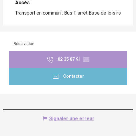
Accès
Accès
Transport en commun : Bus F, arrêt Base de loisirs
Réservation
02 35 87 91
▒▒
Contacter
Signaler une erreur