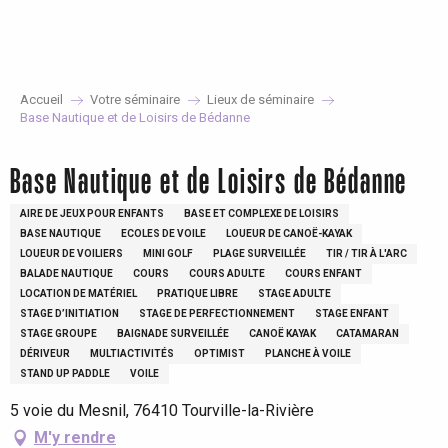
Aller
au
contenu
principal
Accueil
Votre séminaire
Lieux de séminaire
Base Nautique et de Loisirs de Bédanne
Base Nautique et de Loisirs de Bédanne
AIRE DE JEUX POUR ENFANTS
BASE ET COMPLEXE DE LOISIRS
BASE NAUTIQUE
ECOLES DE VOILE
LOUEUR DE CANOË-KAYAK
LOUEUR DE VOILIERS
MINI GOLF
PLAGE SURVEILLÉE
TIR / TIR À L'ARC
BALADE NAUTIQUE
COURS
COURS ADULTE
COURS ENFANT
LOCATION DE MATÉRIEL
PRATIQUE LIBRE
STAGE ADULTE
STAGE D’INITIATION
STAGE DE PERFECTIONNEMENT
STAGE ENFANT
STAGE GROUPE
BAIGNADE SURVEILLÉE
CANOË KAYAK
CATAMARAN
DÉRIVEUR
MULTIACTIVITÉS
OPTIMIST
PLANCHE À VOILE
STAND UP PADDLE
VOILE
5 voie du Mesnil, 76410 Tourville-la-Rivière
M'y rendre