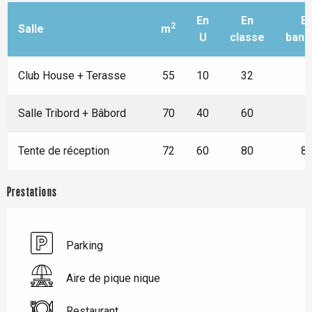
En
En
E
2
Salle
m
U
classe
banq
Club House + Terasse
55
10
32
-
Salle Tribord + Bâbord
70
40
60
-
Tente de réception
72
60
80
8
Prestations
Parking
Aire de pique nique
Restaurant