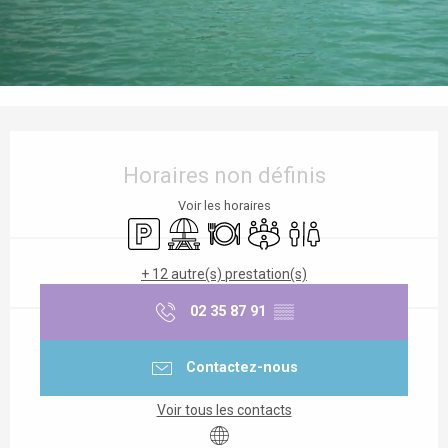
Ouverture et coordonnées
Horaires non définis
Voir les horaires
Parking
Aire de pique nique
Restaurant
Salle de réunion
Toilettes
+ 12 autre(s) prestation(s)
02 35 87 91
▒▒
Contactez-nous
Voir tous les contacts