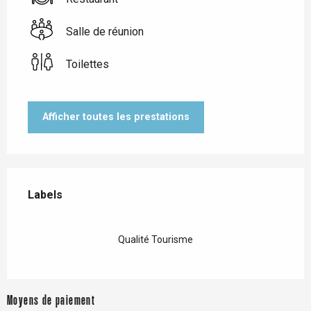
Salle de réunion
Toilettes
Afficher toutes les prestations
Offres de prestations
Labels
Labels
Qualité Tourisme
Moyens de paiement